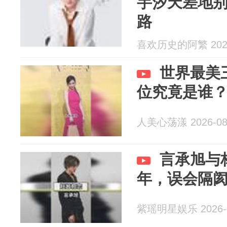
芋汐天差地
路
喜欢历史的阿繁 2026
世界最美
位究竟是谁
人美心荡漾 2026-08
言承旭与
年，误会隔
紫瑶明星娱乐 2026-0