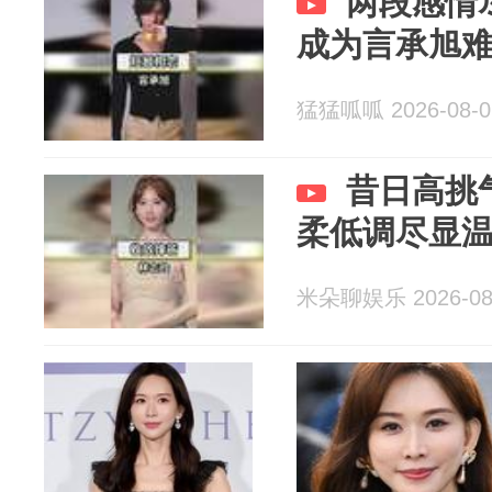
两段感情
成为言承旭
猛猛呱呱 2026-08-0
昔日高挑
柔低调尽显
米朵聊娱乐 2026-08