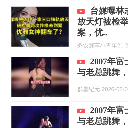
台媒曝林
放天灯被检
案，优..
务农翻车小青年21 202
2007年
与老总跳舞
群星纪元 2026-08-0
2007年
与老总跳舞