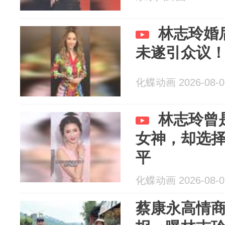
林志玲婚
未遂引众议
化蝶动画 2026-08-0
林志玲曾
女神，却选
平
化蝶动画 2026-08-0
蔡康永高情