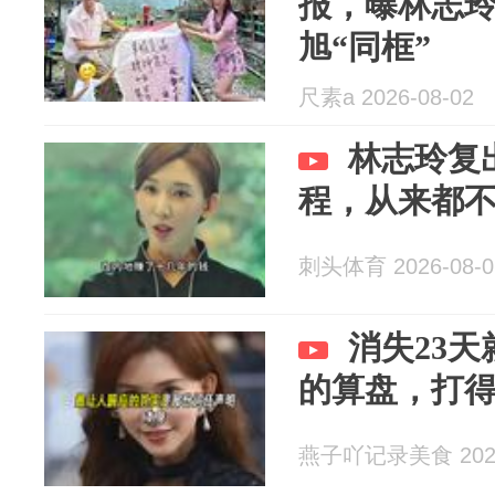
报，曝林志
旭“同框”
尺素a 2026-08-02
林志玲复
程，从来都
刺头体育 2026-08-0
消失23
的算盘，打
燕子吖记录美食 2026