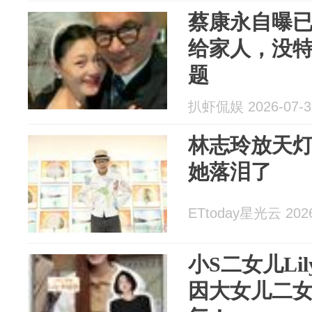
蔡康永自曝
给家人，没特
题
扒虾侃娱 2026-07-3
林志玲放天灯
她落泪了
ETtoday星光云 2026
小S二女儿Li
因大女儿二