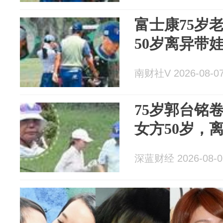
富士康75岁
50岁离异带
南财社V 2026-08-0
75岁郭台铭
女方50岁，
深蓝财经 2026-08-0