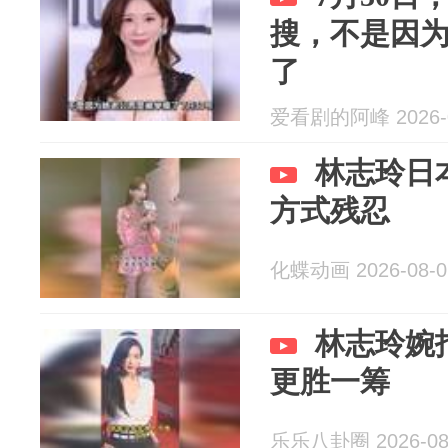
搜，不是因
了
爱看剧的阿峰 2026-0
林志玲日
方式残忍
化蝶动画 2026-08-0
林志玲婉
更胜一筹
乐乐八卦圈 2026-08