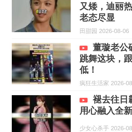
又矮，迪丽
老态尽显
田甜园 2026-08-06
董璇老公
跳舞这块，
低！
疯狂生活家 2026-08
褪去往日
用心融入全
少女心杀手 2026-08