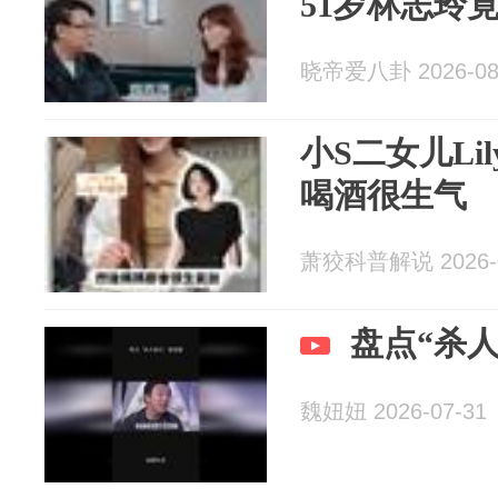
51岁林志玲
晓帝爱八卦 2026-08
小S二女儿Li
喝酒很生气
萧狡科普解说 2026-0
盘点“杀
魏妞妞 2026-07-31