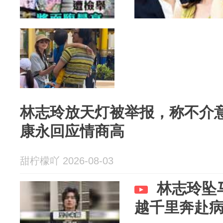
林志玲放天灯被举报，称不介
康永回应情商高
甜柠檬吖 2026-08-03
林志玲坠
越千里奔赴