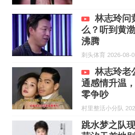
林志玲问
么？听到黄
沸腾
刺头体育 2026-08-0
林志玲老
通感情升温
零争吵
村里整活小分队 2026
跳水梦之队