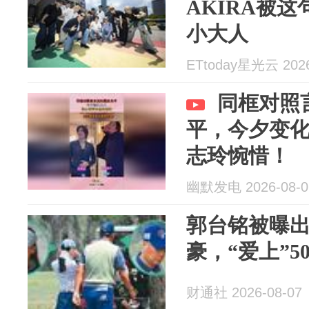
AKIRA被
小大人
ETtoday星光云 2026
同框对照
平，今夕变
志玲惋惜！
幽默发电 2026-08-0
郭台铭被曝
豪，“爱上”
财通社 2026-08-07