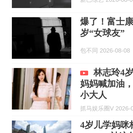
爆了！富士康
岁“女球友”
包不同 2026-08-08
林志玲4
妈妈喊加油
小大人
抓马娱乐圈V 2026-0
4岁儿学妈