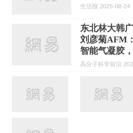
生活报 2025-08-24
东北林大韩广
刘彦菊AFM
智能气凝胶
疗工程
高分子科学前沿 2025