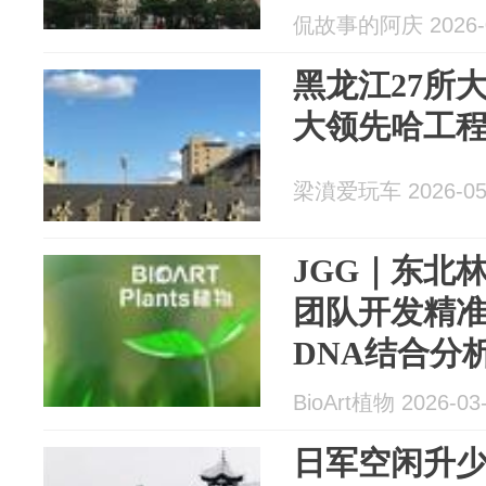
侃故事的阿庆 2026-0
黑龙江27所
大领先哈工
梁濆爱玩车 2026-05
JGG｜东北
团队开发精准
DNA结合分
BioArt植物 2026-03
日军空闲升