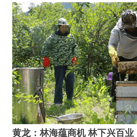
黄龙：林海蕴商机 林下兴百业