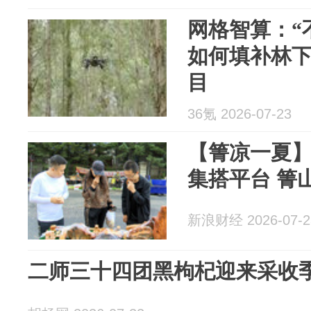
网格智算：“
如何填补林下
目
36氪 2026-07-23
【箐凉一夏
集搭平台 箐
新浪财经 2026-07-2
二师三十四团黑枸杞迎来采收