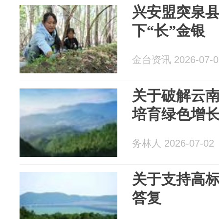
兴安盟突泉县
下“长”金银
金台资讯 2026-07-0
关于破解云
培育绿色增
务林人 2026-07-02
关于支持高
答复