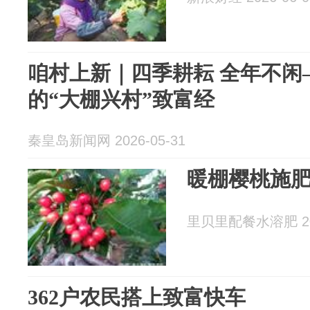
咱村上新｜四季耕耘 全年不闲
的“大棚兴村”致富经
秦皇岛新闻网 2026-05-31
暖棚樱桃施
里贝里配餐水溶肥 202
362户农民搭上致富快车