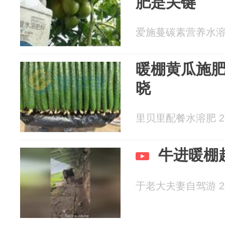
肥是关键
爱施蔓碳素营养水溶肥 2
暖棚黄瓜施
晓
里贝里配餐水溶肥 202
牛进暖棚
于老大夫妻自驾游 202