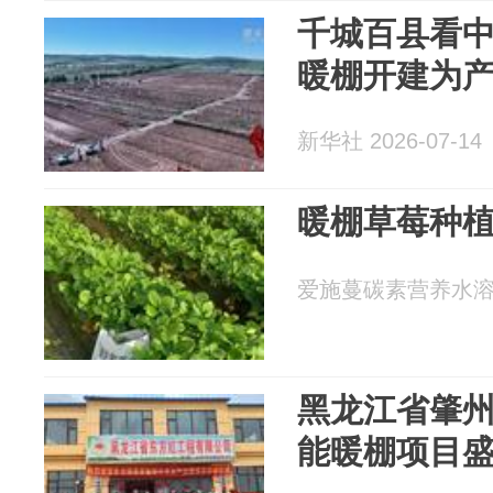
千城百县看
暖棚开建为
新华社 2026-07-14
暖棚草莓种
爱施蔓碳素营养水溶肥 2
黑龙江省肇州
能暖棚项目