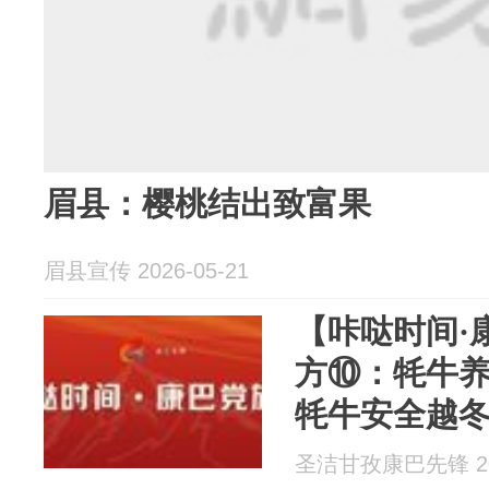
眉县：樱桃结出致富果
眉县宣传 2026-05-21
【咔哒时间·
方⑩：牦牛养
牦牛安全越
圣洁甘孜康巴先锋 202