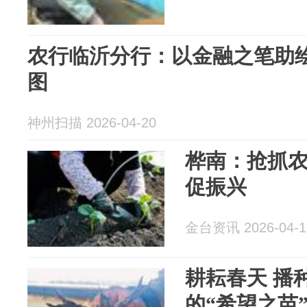
农行临沂分行：以金融之笔助绘
图
神州扫描 2026-04-20
桦南：抢抓农
促振兴
金台资讯 2026-04-1
耕耘春天 播
的“希望之苗