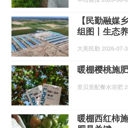
【民勤融媒乡
组图丨生态养
大美民勤 2026-07-3
暖棚樱桃施
里贝里配餐水溶肥 202
暖棚西红柿