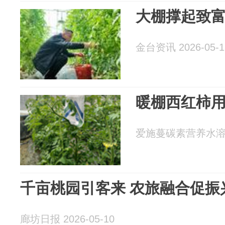
大棚撑起致
金台资讯 2026-05-1
暖棚西红柿
爱施蔓碳素营养水溶肥 2
千亩桃园引客来 农旅融合促振
廊坊日报 2026-05-10