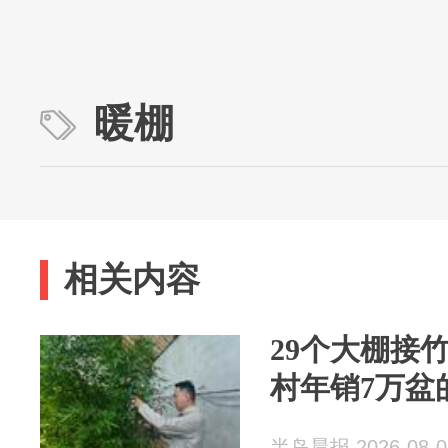
暖棚
相关内容
29个大棚接
村年销7万盆
半岛晨报 2026-08-0