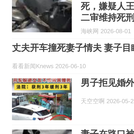
死，嫌疑人
二审维持死
亲：官司没
海峡网 2026-08-01
生
丈夫开车撞死妻子情夫 妻子目
看看新闻Knews 2026-06-10
男子拒见婚
天空空啊 2026-05-2
妻子在路口