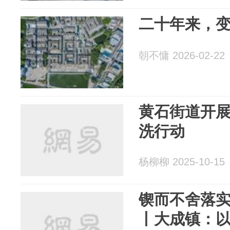
二十年来，
朝不慵 2026-02-22
黄石街道开
洗行动
杨柳柳 2025-10-15
锲而不舍落
丨大成镇：以