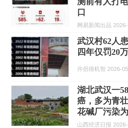
测前有人打
口
网易新闻出品 2026-0
武汉村62人
四年仅罚20
许侶很机智 2026-05
湖北武汉一58
癌，多为青
花碱厂污染
果，“真实患
山西经济日报 2026-0