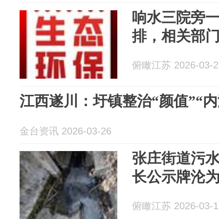
响水三院旁
排，相关部
俯瞰江苏 2026-03-2
江西遂川：圩镇整治“颜值”“内
金台资讯 2026-03-26
张庄街道污
长公示牌沦为
俯瞰江苏 2026-03-1