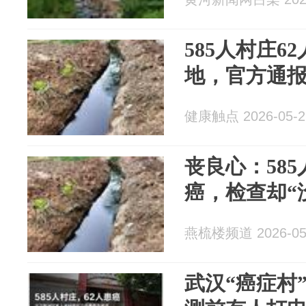
585人村庄6
地，官方通
健康触点 2026-05-2
丧良心：585
癌，检查却“
燕梳楼频道 2026-05
武汉“癌症村