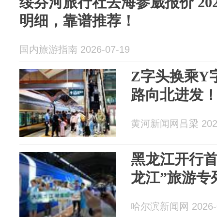
绥芬河旅行社去海参崴报价 20
明细，靠谱推荐！
国内旅游指南 2026-07-19
Z字头换乘Y
路向北进发
黄河新闻网吕梁 2026
黑龙江开行首
龙江”旅游专
哈尔滨新闻网 2026-0