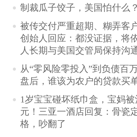
制裁瓜子饺子，美国怕什么
被传交付严重超期、糊弄客
创始人回应：都没证据，将依
人长期与美国交管局保持沟通
从“零风险零投入”到负债百
盘后，谁该为农户的贷款买
1岁宝宝碰坏纸巾盒，宝妈被酒
元！三亚一酒店回复：骨瓷
格，吵翻了