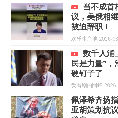
当不成首
议，美俄相
被迫辞职！
欢乐生产地 2026-08
数千人涌
民是力量”，
硬钉子了
爱看剧的阿峰 2026-0
佩泽希齐扬
亚胡策划抗