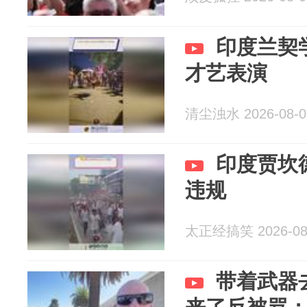
印度兰契
才艺表演
清尘浊水 2026-08-0
印度贾坎
违规
太正经搞笑 2026-08
带着武器