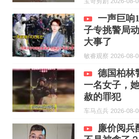
宝哥剪剧 2026-08-0
一声巨响
子专挑警局
大事了
敏睿观察 2026-08-0
德国柏林
一名女子，
赦的罪犯
车马点兵 2026-08-0
廉价阅兵配