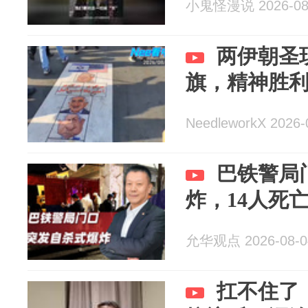
小鬼怪漫说 2026-08
两伊朝圣
旗，精神胜
NeedleworkX 2026-
巴铁警局
炸，14人死
允华观点 2026-08-0
扛不住了