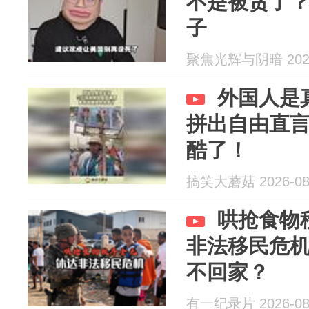
不是被贪了
子
聚焦光辉与阴暗 2026
外国人是
拼出自由直
酷了！
搞笑大蘑菇 2026-08
哄抢食物
非法移民危
不回家？
有一纪录片 2026-08