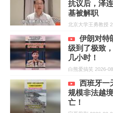
抗议后，泽
基被解职
北京大学王勇教授 202
伊朗对特
级到了极致
几小时！
白熊爱搞笑 2026-08
西班牙一
规模非法越境
亡！