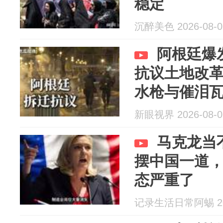
稳定
沉醉美色 2026-08-0
阿根廷爆
抗议土地改
水枪与催泪
新眼视界 2026-08-0
马克龙当
摆中国一道，
态严重了
记录生活日常阿蜴 202