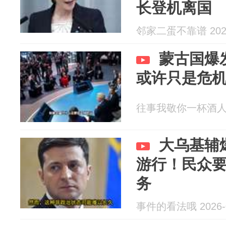
长登机离国
邻家二蛋不靠谱 2026
蒙古国爆
或许只是危
往事我敬你一杯酒人 20
大乌基辅
游行！民众
务
事件的看法哦 2026-0