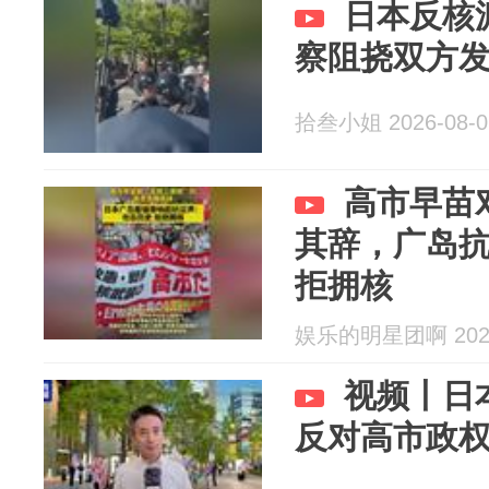
日本反核
察阻挠双方
拾叁小姐 2026-08-0
高市早苗
其辞，广岛
拒拥核
娱乐的明星团啊 2026
视频丨日
反对高市政