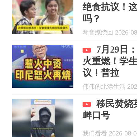
绝食抗议！
吗？
琴音缭绕回 2026-08
7月29
火重燃！学
议！普拉
伟伟的北漂生活 2026
移民焚烧
衅口号
我们看看 2026-08-0