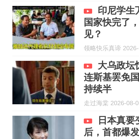
印尼学生
国家快完了
见？
领略快乐真谛 2026-0
大乌政坛
连斯基罢免
持续半
走过海棠 2026-08-0
日本真要
后，首都爆