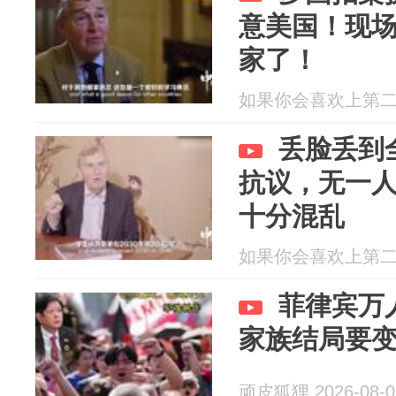
意美国！现
家了！
如果你会喜欢上第二个人
丢脸丢到
抗议，无一
十分混乱
如果你会喜欢上第二个人
菲律宾万
家族结局要
顽皮狐狸 2026-08-0