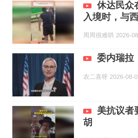
休达民众
入境时，与
周周很难哄 2026-08
委内瑞拉
农二喜呀 2026-08-0
美抗议者
胡