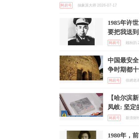
网易号
抽象派大师 2026-07-17
1985年
要把我送到
网易号
顾秋韵 2
中国最安全
争时期都十
网易号
徐網老表哥
【哈尔滨新
凤岐: 坚
网易号
新浪财经 
1980年