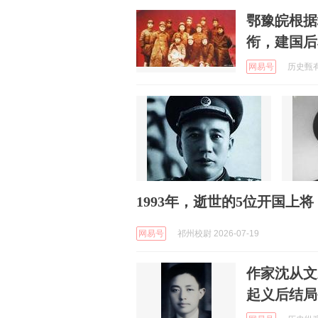
鄂豫皖根据
衔，建国后
网易号
历史甄有趣
1993年，逝世的5位开国上将
网易号
祁州校尉 2026-07-19
作家沈从文
起义后结局