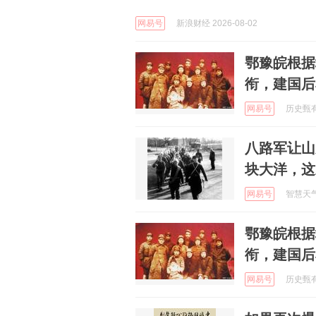
网易号
新浪财经 2026-08-02
鄂豫皖根据
衔，建国后
网易号
历史甄有趣
八路军让山
块大洋，这
网易号
智慧天气通
鄂豫皖根据
衔，建国后
网易号
历史甄有趣