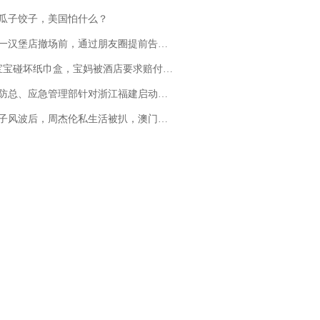
瓜子饺子，美国怕什么？
撤场前，通过朋友圈提前告知逐一退费，有顾客仅剩1元也全被退回，分文不少；顾客：言而有信，让人感动
坏纸巾盒，宝妈被酒店要求赔付924元！三亚一酒店回复：骨瓷定制！网友一查价格，吵翻了
总、应急管理部针对浙江福建启动防汛防台风四级应急响应
风波后，周杰伦私生活被扒，澳门输10亿传闻早已经水落石出