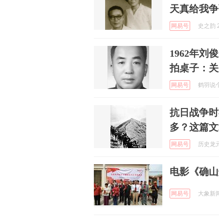
天真给我争
网易号
史之韵 2
1962年
拍桌子：关
网易号
鹤羽说个事
抗日战争时
多？这篇文
网易号
历史龙元阁
电影《确山
网易号
大象新闻 