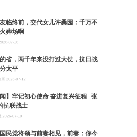
许世友临终前，交代女儿许桑园：千万不
火葬场啊
026-07-16
的省，两千年来没打过大仗，抗日战
分太平
 2026-07-12
闻】牢记初心使命 奋进复兴征程 | 张
定的抗联战士
2026-07-10
，前国民党将领与前妻相见，前妻：你今