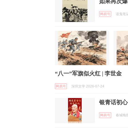
如果再次爆
网易号
读鬼笔记 
“八一”军旗似火红 | 李世金
网易号
深圳文学 2026-07-24
银青话初心
网易号
春城晚报 