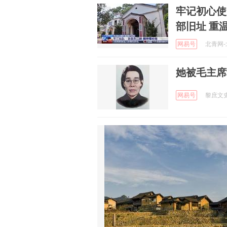
牢记初心使
部旧址 重
网易号
北青网-北
她被毛主席
网易号
黎庶文史 