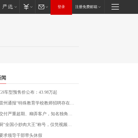
登录
注册免费邮箱
新闻
G9车型预售价公布：43.98万起
通报“特殊教育学校教师招聘存在违规行为”：已启动问责程序 副校长被停职
期、糊弄客户，知名独角兽车企创始人回应：都没证据，将依法采取措施，“本人长期与美国交管局保持沟通，对方表示肯定”
“全国小炒肉大王”称号，仅凭视频评出？中国烹饪协会回应
要求领导干部带头休假