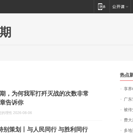
期
热点
享界
期，为何我军打歼灭战的次数非常
广东雷州
章告诉你
被传交付严重超
理性 2026-08-06
费大厨
·特别策划丨与人民同行 与胜利同行
多地