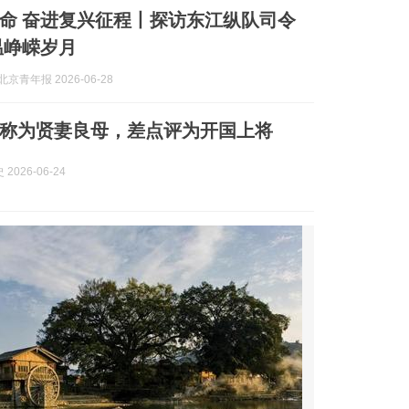
命 奋进复兴征程丨探访东江纵队司令
温峥嵘岁月
京青年报 2026-06-28
称为贤妻良母，差点评为开国上将
2026-06-24