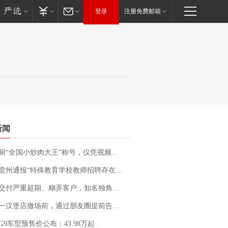
登录
注册免费邮箱
新闻
“全国小炒肉大王”称号，仅凭视频评出？中国烹饪协会回应
通报“特殊教育学校教师招聘存在违规行为”：已启动问责程序 副校长被停职
期、糊弄客户，知名独角兽车企创始人回应：都没证据，将依法采取措施，“本人长期与美国交管局保持沟通，对方表示肯定”
撤场前，通过朋友圈提前告知逐一退费，有顾客仅剩1元也全被退回，分文不少；顾客：言而有信，让人感动
G9车型预售价公布：43.98万起