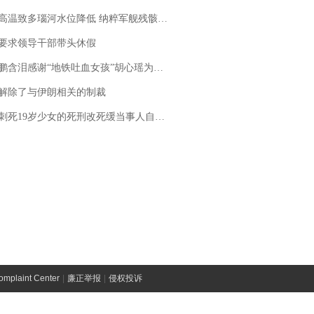
高温致多瑙河水位降低 纳粹军舰残骸重见天日
要求领导干部带头休假
地铁吐血女孩”胡心瑶为嫣然天使捐99999元：这份捐赠太沉重，尊重其捐赠意愿，个人向胡心瑶和她的病友之家各捐赠99999元
解除了与伊朗相关的制裁
19岁少女的死刑改死缓当事人自述：出狱11年间始终刻意躲避被害人家属
laint Center
|
廉正举报
|
侵权投诉