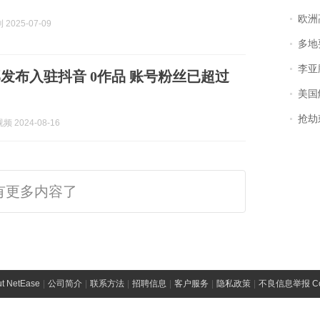
欧洲
2025-07-09
多地
李亚鹏含泪感谢“
发布入驻抖音 0作品 账号粉丝已超过
美国
抢劫刺死
 2024-08-16
有更多内容了
t NetEase
|
公司简介
|
联系方法
|
招聘信息
|
客户服务
|
隐私政策
|
不良信息举报 Comp