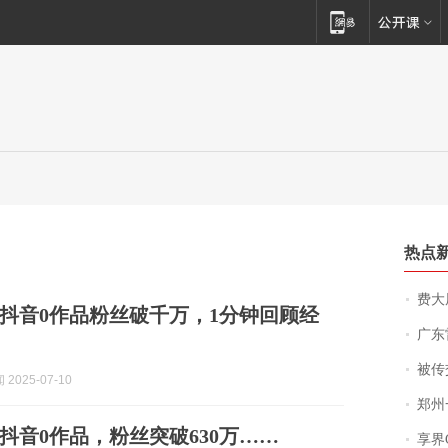
热点
费大厨
抖音0作品粉丝破千万，1分钟回顾经
广东雷州
被传交付严重超
2025-07-10
郑州一汉堡店
抖音0作品，粉丝突破630万……
享界