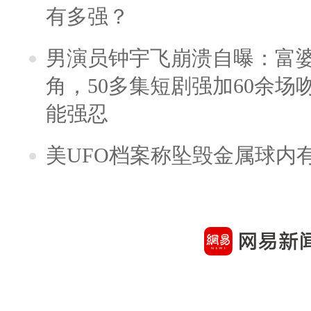
有多强？
男演员钟宇飞崩溃自曝：富
角，50多集短剧强加60余场吻戏
能强忍
美UFO档案称坠毁金属球内