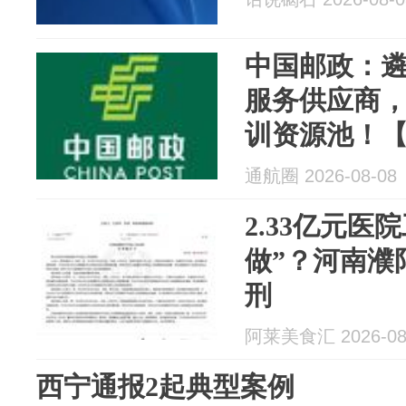
中国邮政：
服务供应商
训资源池！【
人机培训资
通航圈 2026-08-08
公告发布
2.33亿元医
做”？河南濮
刑
阿莱美食汇 2026-08
西宁通报2起典型案例