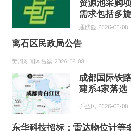
资源池采购
需求包括多
降飞机、无人
通航圈 2026-08-08
人机等4类！
离石区民政局公告
黄河新闻网吕梁 2026-08-08
成都国际铁路
建系4家落选
乔益民 2026-08-08
东华科技招标：雷达物位计等