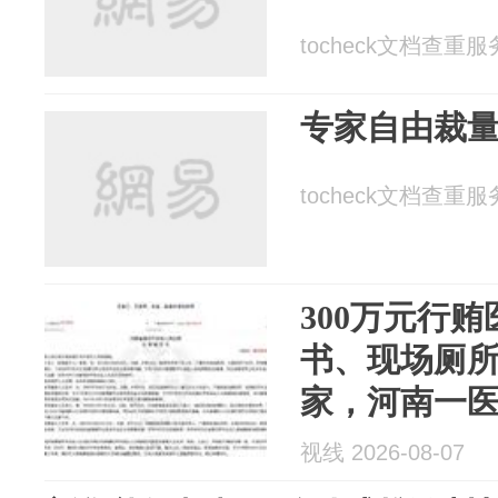
tocheck文档查重服务 
专家自由裁
tocheck文档查重服务 
300万元行
书、现场厕
家，河南一医
标案细节披露
视线 2026-08-07