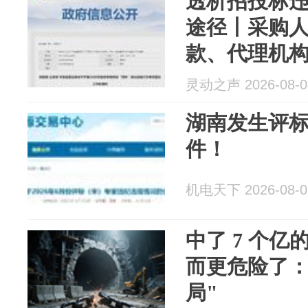
透析招投标
途径丨采购
款、代理机
供应商提供
灵动之声 2026-08-0
标串标四类
湖南发生评
件！
机电天下 2026-08-0
中了 7 个
而更危险了：
局"