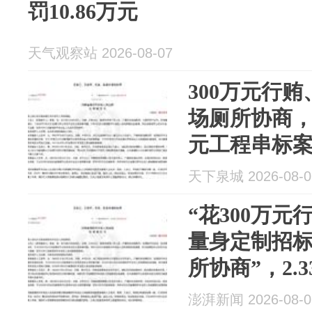
罚10.86万元
天气观察站 2026-08-07
300万元行贿
场厕所协商，
元工程串标
天下泉城 2026-08-0
“花300万
量身定制招
所协商”，2.
串标案细节
澎湃新闻 2026-08-0