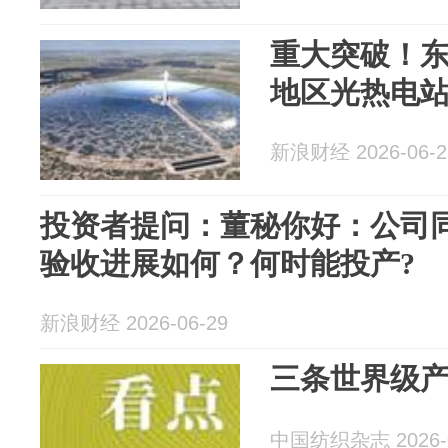
重大突破！
地区光热电
新浪财经 2026-06-2
投资者提问：董秘你好：公司
验收进展如何？何时能投产?
新浪财经 2026-06-29
三条世界级
中国纺织杂志 2026-0