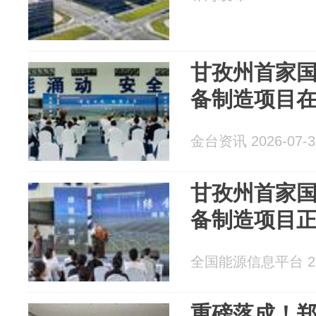
甘孜州首家
备制造项目
金台资讯 2026-07-3
甘孜州首家
备制造项目
全国能源信息平台 202
重磅落成！