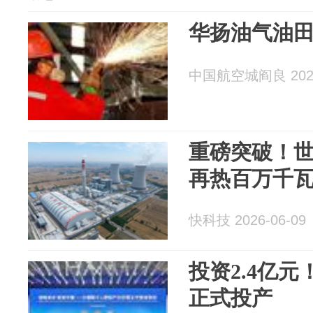
华扬油气油
中国航空城阎良 2026
重磅突破！世
再热百万千
快科技 2026-06-09
投资2.4亿
正式投产