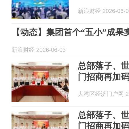
新浪财经 2026-06-0
【动态】集团首个“五小”成果
新浪财经 2026-06-03
总部落子、世
门招商再加
大湾区经济门户网 202
总部落子、世
门招商再加