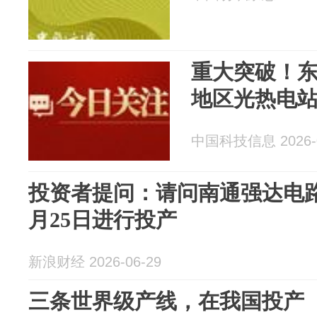
重大突破！
地区光热电
中国科技信息 2026-0
投资者提问：请问南通强达电
月25日进行投产
新浪财经 2026-06-29
三条世界级产线，在我国投产