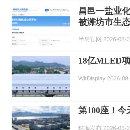
昌邑一盐业
被潍坊市生
半岛官网 2026-08-0
18亿MLED
WitDisplay 2026-08
第100座！
珠海发布 2026-08-0