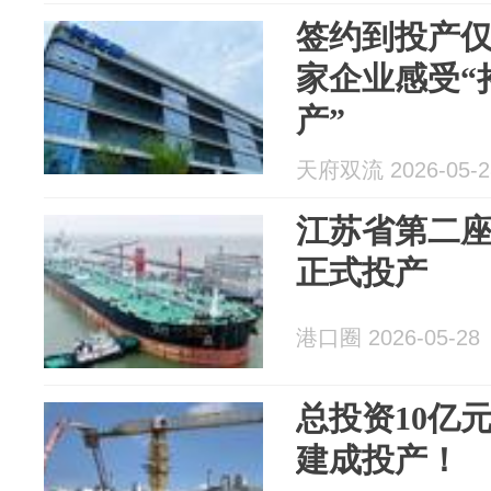
签约到投产仅
家企业感受“
产”
天府双流 2026-05-2
江苏省第二座
正式投产
港口圈 2026-05-28
总投资10亿元
建成投产！