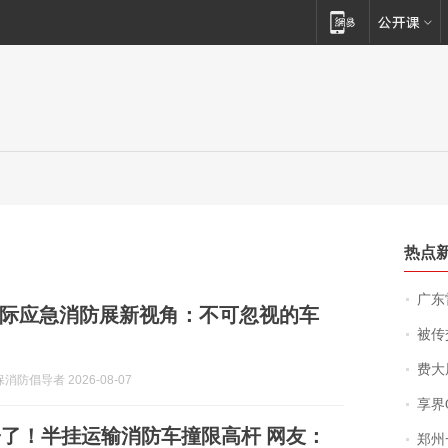
热点
广东雷州
国国际应急消防展新视角：不可忽视的车
被传交付严重超
费大厨
消防倡导者 2026-08-07
享界
了！半挂运输消防车撞限高杆 网友：
郑州一汉堡店