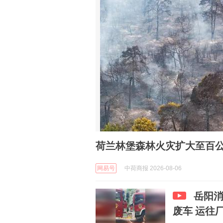
荷兰林堡森林火灾扩大至百公
网易号
中荷商报 2026-08-06
岳阳
废车 运往