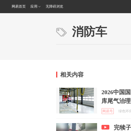
网易首页
应用
无障碍浏览
消防车
相关内容
2026中
库尾气治理
网易号
绿色环保
完犊子