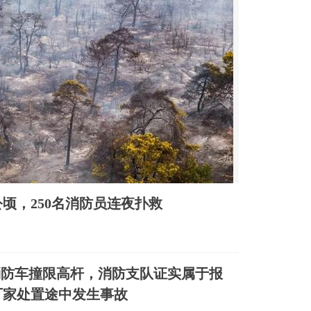
顷，250名消防员连夜扑救
消防车撞限高杆，消防支队证实属于报
厂家处置途中发生事故