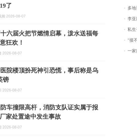
19了
多地
 2026-08-07
李亚鹏含泪感谢“
私生子
第十六届火把节燃情启幕，泼水送福每
“接不到戏
意狂欢！
一家
2026-08-07
子医院楼顶扮死神引恐慌，事后称是乌
英镑
2026-08-07
消防车撞限高杆，消防支队证实属于报
厂家处置途中发生事故
2026-08-07