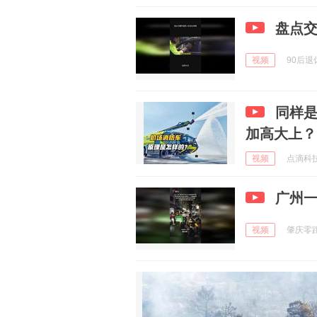
盘点
视频
90后退休
同样
加高大上？
视频
点滴科技说
广州
视频
肇庆零距离