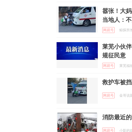
嚣张！大妈
当地人：不
网易号
鲸探所长 
莱芜小伙伴
规征民意
网易号
莱芜福禧今
救护车被挡
网易号
金哥说新能
消防最近的
网易号
小影的娱乐