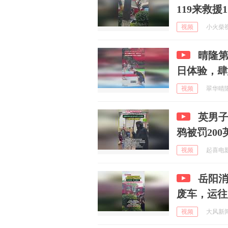
119来救援1
视频
小火柴视频
晴隆
日体验，肆
视频
翠华晴隆 
英男
鸦被罚200
视频
起喜电影 
岳阳
废车，运往
视频
大风新闻 