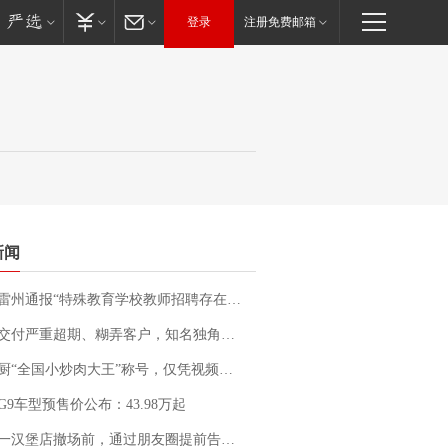
登录
注册免费邮箱
新闻
通报“特殊教育学校教师招聘存在违规行为”：已启动问责程序 副校长被停职
期、糊弄客户，知名独角兽车企创始人回应：都没证据，将依法采取措施，“本人长期与美国交管局保持沟通，对方表示肯定”
“全国小炒肉大王”称号，仅凭视频评出？中国烹饪协会回应
G9车型预售价公布：43.98万起
撤场前，通过朋友圈提前告知逐一退费，有顾客仅剩1元也全被退回，分文不少；顾客：言而有信，让人感动