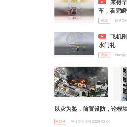
来得
车，看完瞬
视频
搞笑弹药库
飞机刚
水门礼
视频
Aine情
以灾为鉴，前置设防，论模
网易号
三棱专业应急 2026-08-06