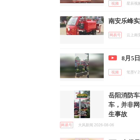
视频
星辰视频 
南安乐峰实
网易号
云上南安 
8月5
视频
笔墨V 20
岳阳消防车
车，并非网
生事故
网易号
大风新闻 2026-08-06