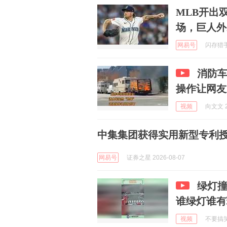
MLB开出
场，巨人外
网易号
闪存猎手 
消防
操作让网友
视频
向文文 2
中集集团获得实用新型专利授
网易号
证券之星 2026-08-07
绿灯
谁绿灯谁有
视频
不要搞笑鸭