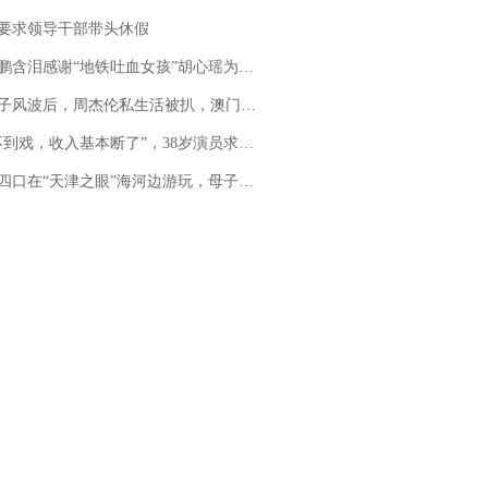
要求领导干部带头休假
地铁吐血女孩”胡心瑶为嫣然天使捐99999元：这份捐赠太沉重，尊重其捐赠意愿，个人向胡心瑶和她的病友之家各捐赠99999元
风波后，周杰伦私生活被扒，澳门输10亿传闻早已经水落石出
，收入基本断了”，38岁演员求职景区NPC：工作量断崖式下跌，留给我试错的时间不多了
四口在“天津之眼”海河边游玩，母子俩不幸溺亡