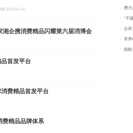
费大厨
 2026-04-14
“不
台风“
3家湘企携消费精品闪耀第六届消博会
享界
南航一航班疑向乘
精品首发平台
球消费精品首发平台
旅消费精品品牌体系