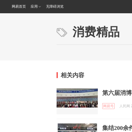
网易首页
应用
无障碍浏览
消费精品
相关内容
第六届消博
网易号
人民网 2
集结200