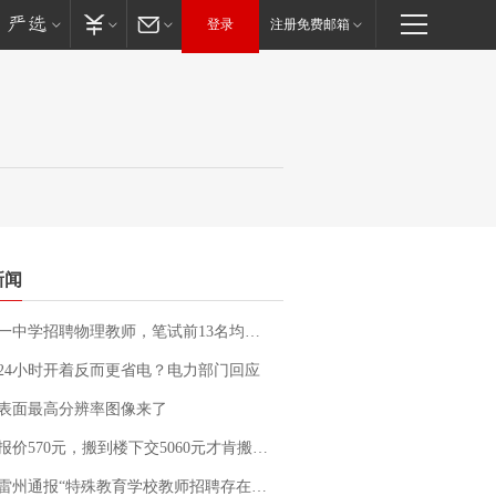
登录
注册免费邮箱
新闻
招聘物理教师，笔试前13名均遭淘汰？教育局：已叫停招聘，成立调查组全面核查
24小时开着反而更省电？电力部门回应
表面最高分辨率图像来了
价570元，搬到楼下交5060元才肯搬上楼！女子傻眼了……
通报“特殊教育学校教师招聘存在违规行为”：已启动问责程序 副校长被停职