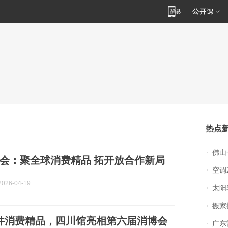
热点
佛山一中学
会：聚全球消费精品 拓开放合作新局
空调
026-04-19
太阳
搬家报
余件消费精品，四川馆亮相第六届消博会
广东雷州