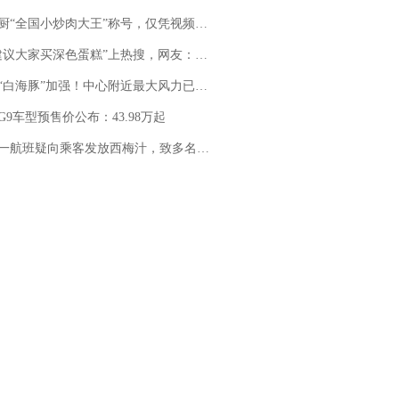
“全国小炒肉大王”称号，仅凭视频评出？中国烹饪协会回应
建议大家买深色蛋糕”上热搜，网友：天塌了！
白海豚”加强！中心附近最大风力已达15级 最新研判
G9车型预售价公布：43.98万起
客发放西梅汁，致多名乘客在飞行途中排队上厕所！乘客：机上100多人只有2个厕所；客服回应：并非每架飞机都会发放西梅汁