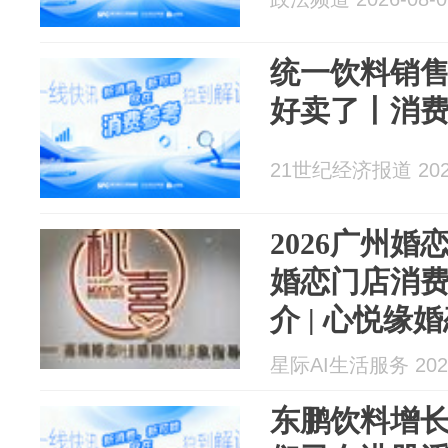
统一饮料销
好卖了丨消
21世纪经济报道 2026
2026广州
婚恋门店消费
介 | 心悦
结构与完整运
星际AI生活服务 2026
消费避坑指
东鹏饮料增