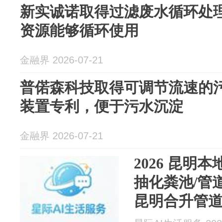
新实诚诺取得过滤废水循环处
资源能够循环使用
金融界 2026-07-21
普偌森科技取得可调节流速的
装置专利，便于污水沉淀
金融界 2026-07-21
2026 昆明
抽化粪池/管
昆明合升管道疏
时上门抽化粪