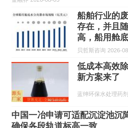
船舶行业的
存在，并且
高，船用舱
求有望增长
贝哲斯咨询 2026-08
低成本高效
新方案来了
蓝绅环保水处理药剂厂家
中国一冶申请可适配沉淀池沉
确保各段轨道标高一致