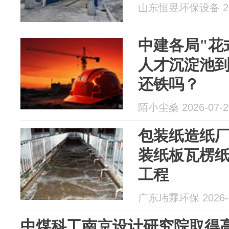
山东恒昱环保设备 202
中建各局"花
人才沉淀池
还铁吗？
陌小尘桑 2026-07-2
包装纸造纸
装纸板瓦楞
工程
广东玮霖环保 2026-0
中煤科工南京设计研究院取得