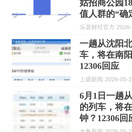
姑招商公园1
值人群的“确
乐居财经官方 2026-0
一趟从沈阳
车，将在南阳
12306回应
上观新闻 2026-05-2
6月1日一趟
的列车，将在
钟？12306
在12306A
大象新闻 2026-05-2