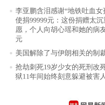
李亚鹏含泪感谢“地铁吐血女
使捐99999元：这份捐赠太
愿，个人向胡心瑶和她的病友之
元
美国解除了与伊朗相关的制
抢劫刺死19岁少女的死刑改
狱11年间始终刻意躲避被害