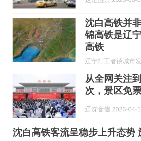
沈白高铁并
锦高铁是辽
高铁
辽宁打工者谈城市发展 2
从全网关注
次，景区免
辽沈音信 2026-04-1
沈白高铁客流呈稳步上升态势 