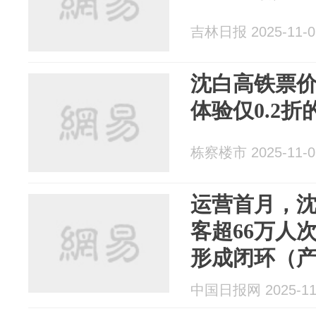
吉林日报 2025-11-0
沈白高铁票
体验仅0.2折
栋察楼市 2025-11-0
运营首月，
客超66万人
形成闭环（产
工程）
中国日报网 2025-11