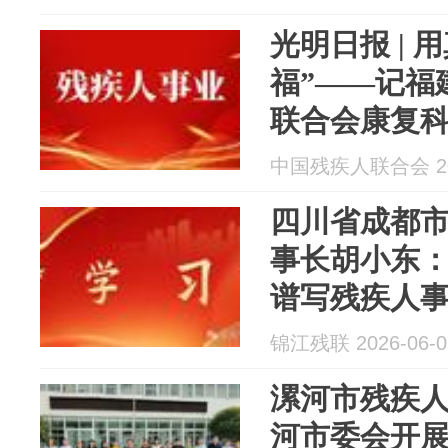
光明日报 | 
福”——记福
联合会康复
中国残疾人联合会 202
四川省成都
事长胡小东
谱写残疾人
章
锦江残联 2026-06-0
漯河市残疾
河市委会开