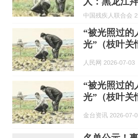
人：黑龙江
副理事长 仇
中国残疾人联合会 202
“被光照过的
光”（枝叶关
人民网 2026-07-03
“被光照过的
光”（枝叶关
金台资讯 2026-07-0
名单公示！