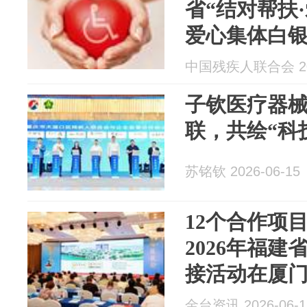
省“结对帮扶
爱心集体白
合科
中国残疾人联合会 202
子钦医疗器
联，共绘“科
苏铭钦 2026-06-15
12个合作项
2026年福
接活动在厦
金台资讯 2026-06-1