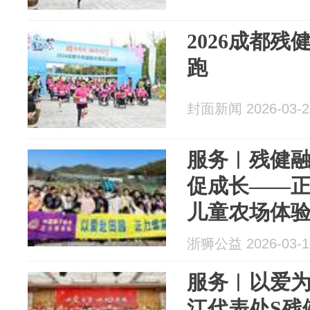
2026成都
跑
封面新闻 2026-03-2
服务︱残健融
促成长——
儿童农场体
浙狮公益 2026-03-1
服务︱以爱为
江代表处S残