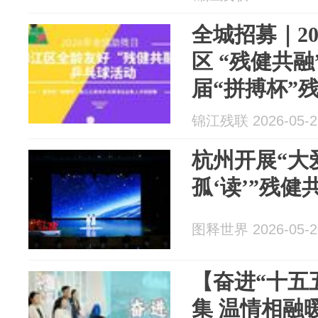
全城招募｜20
区 “残健共融
届“拼搏杯”
选拔赛等你
锦江残联 2026-05-2
杭州开展“大
孤‘读’”残
图释世界 2026-05-2
【奋进“十五
集 温情相融暖