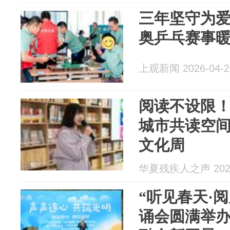
三年坚守为
奥乒乓赛事
上观新闻 2026-04-2
阅读不设限
城市共读空间
文化周
华夏残疾人之声 2026
“听见春天·
诵会圆满举办