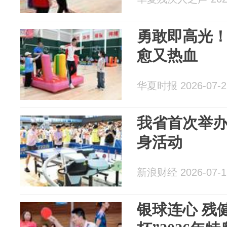
勇敢即高光
愈又热血
华夏时报 2026-07-2
我省首次举办
身活动
新浪财经 2026-07-1
银球连心 残