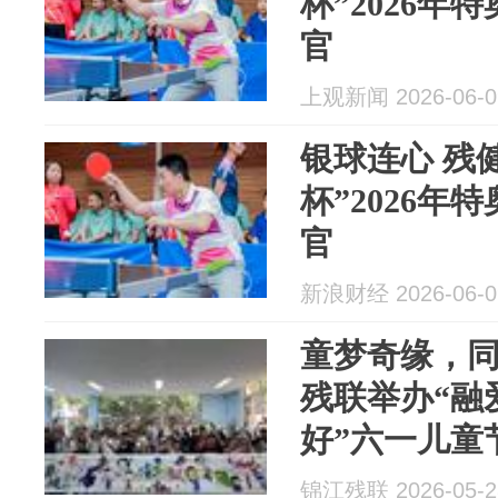
杯”2026年
官
上观新闻 2026-06-0
银球连心 残健融合 
杯”2026年
官
新浪财经 2026-06-0
童梦奇缘，同
残联举办“融
好”六一儿童
园会
锦江残联 2026-05-2