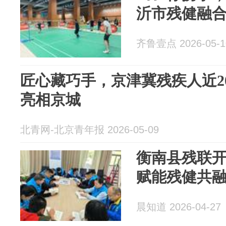
沂市残健融
齐鲁壹点 2026-05-1
匠心藏巧手，京津冀残疾人近2
亮相京城
北青网-北京青年报 2026-05-09
衡南县残联开
赋能残健共融
晨知道 2026-04-27