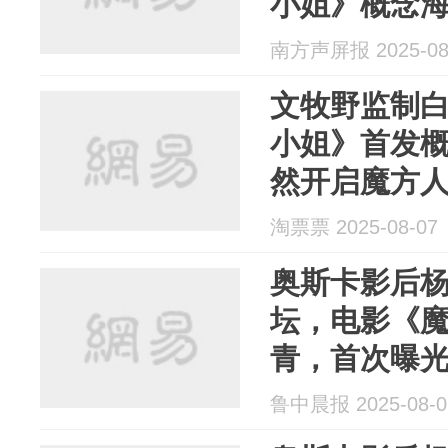
小姐》概念
开机
南方声屏报 2025-08
文牧野监制
小姐》首发概
然开启魔方
淘票票 2025-08-07
奥斯卡影后
坛，电影《魔
青，首次曝
鲁中晨报 2025-08-0