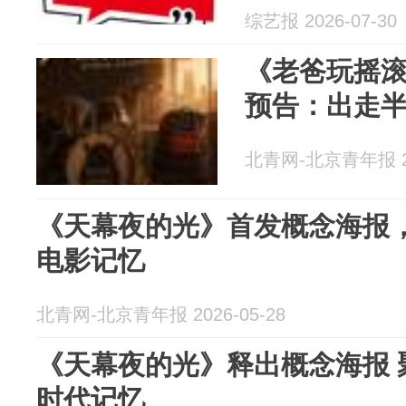
雄》开机/抖
综艺报 2026-07-30
人剧制作规范..
《老爸玩摇
预告：出走
北青网-北京青年报 20
《天幕夜的光》首发概念海报
电影记忆
北青网-北京青年报 2026-05-28
《天幕夜的光》释出概念海报 
时代记忆