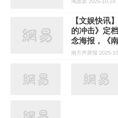
淘票票 2025-10-24
【文娱快讯
的冲击》定
念海报，《
映
南方声屏报 2025-10