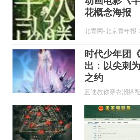
动画电影《
花概念海报
北青网-北京青年报 20
时代少年团
出：以尖刺
之约
蓝迪教你穿衣潮搭配 20