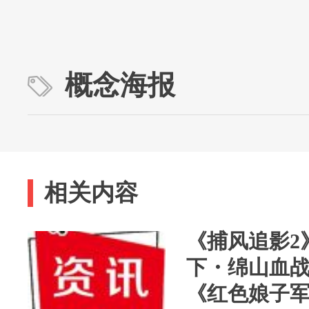
概念海报
相关内容
《捕风追影2
下・绵山血战
《红色娘子军