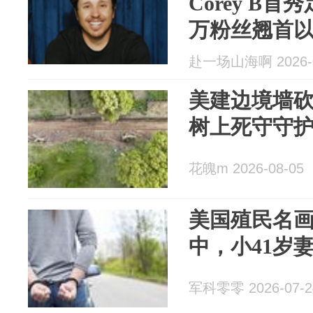
Corey B首
万粉丝翘首
赴一场山海啊 2026-0
美建边境墙砍
树上死守守
花魄m 2026-08-05
美国殖民名
中，小41岁
军科零零 2026-07-2