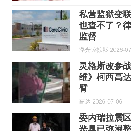
私营监狱变
也查不了？
监督
浮光惊掠影 2026-07
灵格斯改参战
维》柯西高
臂
高达 2026-07-06
委内瑞拉震
恶臭已弥漫