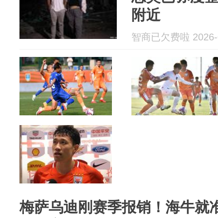
附近
智商已欠费啦 2026-0
梅萨乌迪刚赛季报销！海牛就