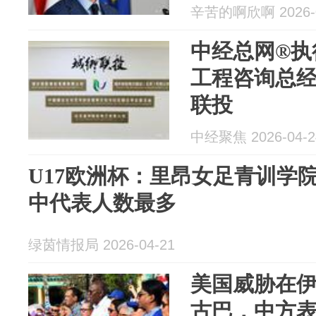
辛苦的啊欣啊 2026-0
中经总网®执
工程咨询总
联投
中经聚焦 2026-04-2
U17欧洲杯：里昂女足青训学
中代表人数最多
绿茵情报局 2026-04-21
美国威胁在
古巴，中方