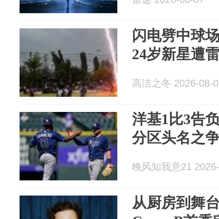
闪电劈中球
24岁新星遭
高洁之冬 2026-08-0
洋基1比3告
分区头名之
晚风知我意21 2026-
从厨房到舞