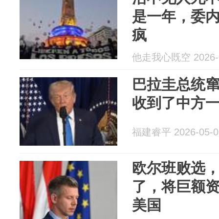
是一年，委内
疯
他走我心既空 2026-0
巴拉圭总统窜
收到了中方
福建睿平 2026-05-0
欧尔班败选
了，将巨额
美国