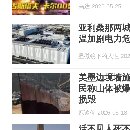
高达 2026-05-25
亚利桑那两
温加剧电力
显微镜下的人性 2026
美墨边境墙
民称山体被
损毁
原谅你 2026-05-18
活不见人死