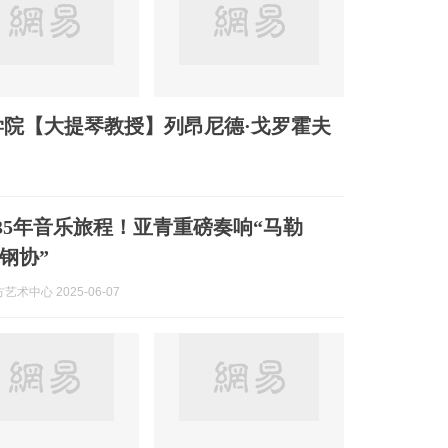
院【大提琴教授】列昂尼德·戈罗霍夫
祝35年音乐旅程！亚青重磅奏响“马勒
钢协”
术中心 2025-06-07