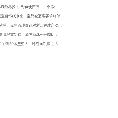
险零投入”到负债百万：一个养牛项目崩盘后，谁该为农户的贷款买单丨红星调查
坏纸巾盒，宝妈被酒店要求赔付924元！三亚一酒店回复：骨瓷定制！网友一查价格，吵翻了
总、应急管理部针对浙江福建启动防汛防台风四级应急响应
弹严重短缺，泽连斯基公开喊话，乌克兰失去导弹拦截能力？
白海豚”体型变大！环流面积接近13个浙江那么大