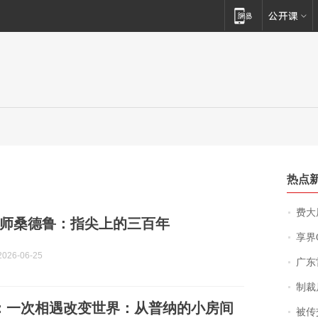
热点
费大厨
师桑德鲁：指尖上的三百年
享界
026-06-25
广东雷州
制裁
：一次相遇改变世界：从普纳的小房间
被传交付严重超