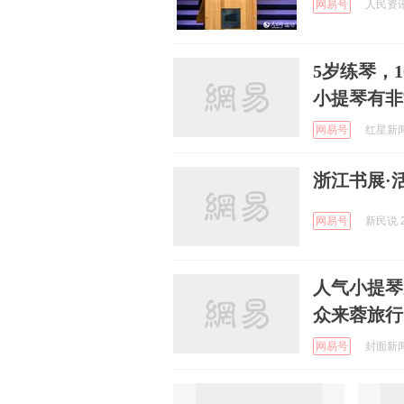
网易号
人民资讯 
5岁练琴，
小提琴有非
网易号
红星新闻 
浙江书展·活
网易号
新民说 2
人气小提琴
众来蓉旅行
网易号
封面新闻 