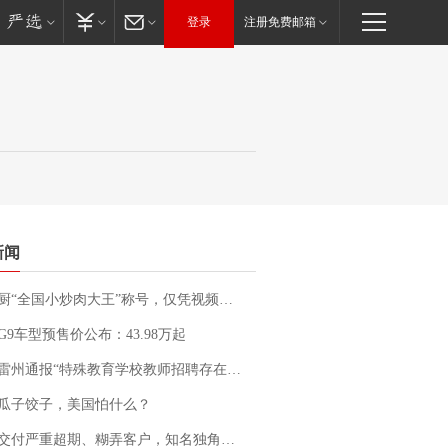
登录
注册免费邮箱
新闻
“全国小炒肉大王”称号，仅凭视频评出？中国烹饪协会回应
G9车型预售价公布：43.98万起
通报“特殊教育学校教师招聘存在违规行为”：已启动问责程序 副校长被停职
瓜子饺子，美国怕什么？
期、糊弄客户，知名独角兽车企创始人回应：都没证据，将依法采取措施，“本人长期与美国交管局保持沟通，对方表示肯定”