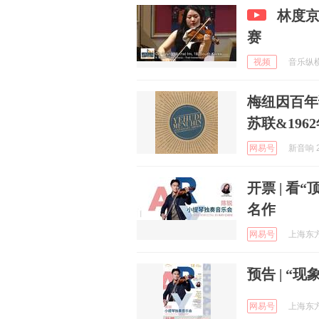
林度京
赛
视频
音乐纵横 
梅纽因百年诞
苏联&19
网易号
新音响 2
开票 | 
名作
网易号
上海东方艺
预告 | “
网易号
上海东方艺