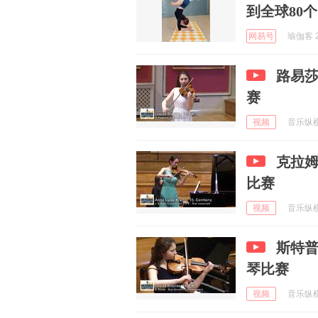
到全球80
网易号
瑜伽客 2
路易莎
赛
视频
音乐纵横 
克拉姆
比赛
视频
音乐纵横 
斯特普
琴比赛
视频
音乐纵横 