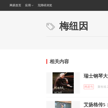
网易首页
应用
无障碍浏览
梅纽因
相关内容
瑞士钢琴大
网易号
聚有戏 2
艾扬格传5