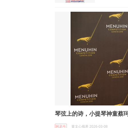
琴弦上的诗，小提琴神童蔡珂宜(C
网易号
黄文心视界 2026-03-08