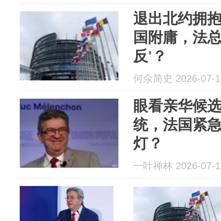
退出北约拥
国附庸，法总
反'？
何氽简史 2026-07-1
眼看亲华候
统，法国紧
灯？
一叶禅林 2026-07-1