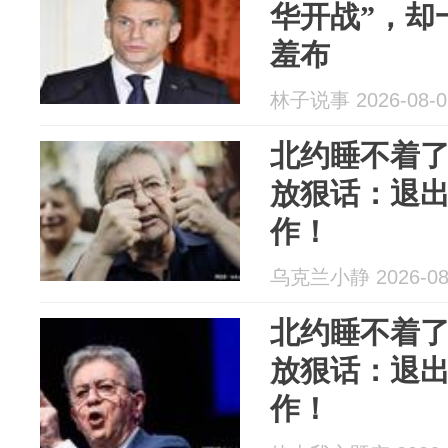
华开战”，却
羞布
林子说事 2026-08-0
北约睡不着
放狠话：退
作！
乌克兰小静 2026-08
北约睡不着
放狠话：退
作！