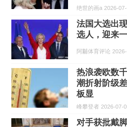
绝世的画a 2026-07-
法国大选出
选人，迎来
阿黼体育评论 2026-0
热浪袭欧数
潮折射阶级
板显
峰攀登者 2026-07-0
对手获批戴