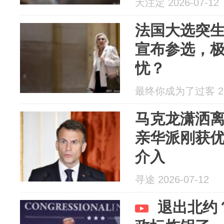
天注定 2026-07-12
法国大选突
宣布参选，
忧？
最终你成为了过客 202
马克龙潇洒
亲华派刚获
介入
寻途 2026-07-12
退出北约