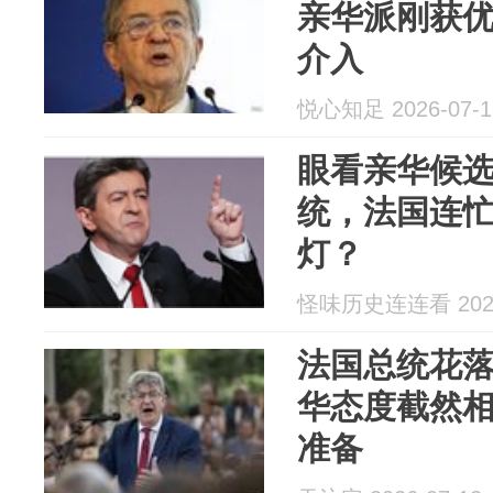
亲华派刚获
介入
悦心知足 2026-07-1
眼看亲华候
统，法国连
灯？
怪味历史连连看 2026
法国总统花
华态度截然
准备