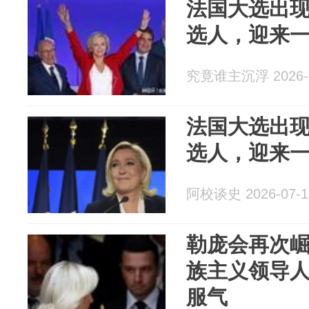
法国大选出
选人，迎来
究竟谁主沉浮 2026-0
法国大选出
选人，迎来
阿校谈史 2026-07-1
勒庞会再次
族主义领导
服气