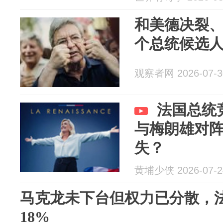
和美德决裂
个总统候选
观察者网 2026-07-3
法国总统
与梅朗雄对
失？
黄埔少侠 2026-07-2
马克龙未下台但权力已分散，
18%