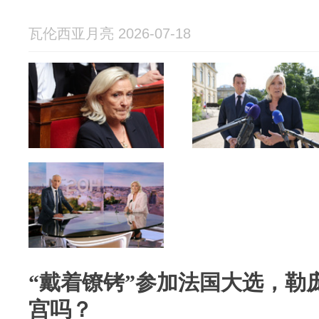
瓦伦西亚月亮 2026-07-18
“戴着镣铐”参加法国大选，勒
宫吗？