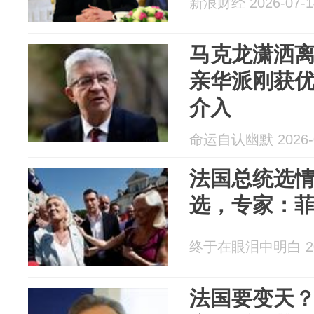
新浪财经 2026-07-1
马克龙潇洒
亲华派刚获
介入
命运自认幽默 2026-0
法国总统选
选，专家：
终于在眼泪中明白 202
法国要变天