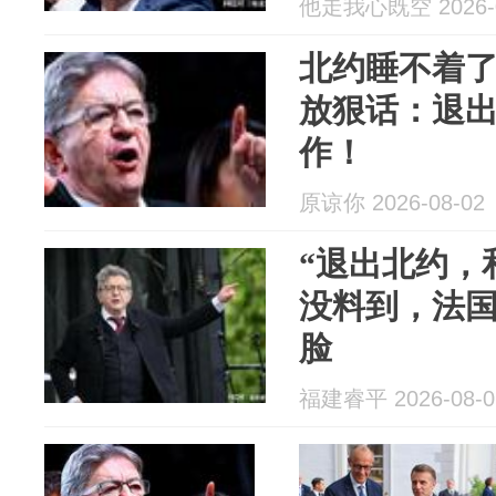
他走我心既空 2026-0
北约睡不着
放狠话：退
作！
原谅你 2026-08-02
“退出北约，
没料到，法
脸
福建睿平 2026-08-0