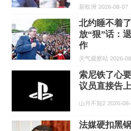
新欧洲 2026-08-07
北约睡不着
放“狠”话：
作
天气观察站 2026-08
索尼铁了心
议员直接告
山月不知2 2026-08-
法媒硬扣黑锅