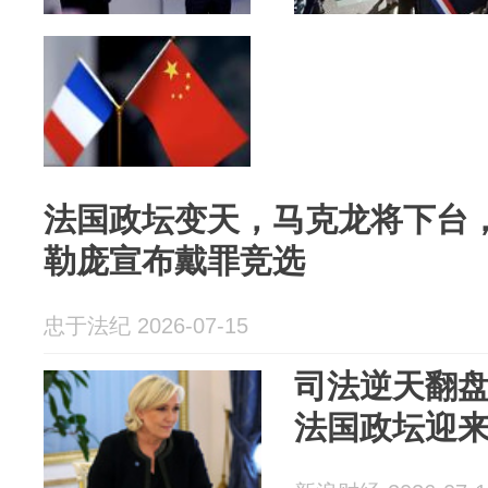
法国政坛变天，马克龙将下台
勒庞宣布戴罪竞选
忠于法纪 2026-07-15
司法逆天翻
法国政坛迎