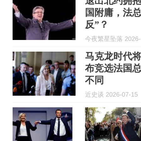
退出北约拥
国附庸，法总
反”？
今夜繁星坠落 2026-0
马克龙时代
布竞选法国
不同
近史谈 2026-07-15