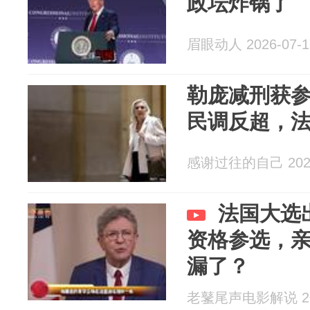
政坛炸锅了
眉眼动人 2026-07-1
勒庞减刑获
民调反超，
感谢过往的自己 2026
法国大选
资格参选，
漏了？
老鼜尾声电影解说 202