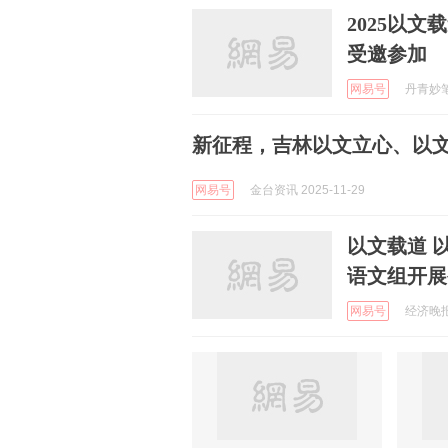
2025以
受邀参加
网易号
丹青妙笔 
新征程，吉林以文立心、以
网易号
金台资讯 2025-11-29
以文载道 
语文组开展
网易号
经济晚报速