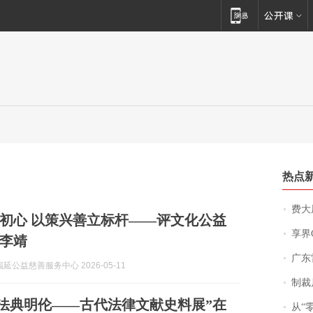
热点
费大厨
初心 以策兴善立标杆——评文化公益
享界
李靖
广东雷州
延公益慈善服务中心 2026-05-11
制裁
 法典明伦——古代法律文献史料展”在
从“零风