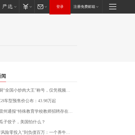
登录
注册免费邮箱
新闻
“全国小炒肉大王”称号，仅凭视频评出？中国烹饪协会回应
G9车型预售价公布：43.98万起
通报“特殊教育学校教师招聘存在违规行为”：已启动问责程序 副校长被停职
瓜子饺子，美国怕什么？
险零投入”到负债百万：一个养牛项目崩盘后，谁该为农户的贷款买单丨红星调查