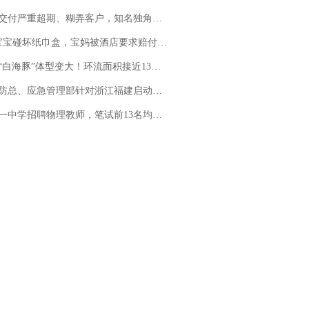
期、糊弄客户，知名独角兽车企创始人回应：都没证据，将依法采取措施，“本人长期与美国交管局保持沟通，对方表示肯定”
坏纸巾盒，宝妈被酒店要求赔付924元！三亚一酒店回复：骨瓷定制！网友一查价格，吵翻了
白海豚”体型变大！环流面积接近13个浙江那么大
总、应急管理部针对浙江福建启动防汛防台风四级应急响应
招聘物理教师，笔试前13名均遭淘汰？教育局：已叫停招聘，成立调查组全面核查