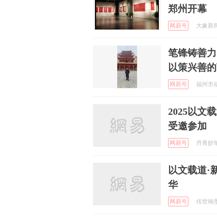
郑州开幕
网易号
大象新闻 
笔锋铸善力
以策兴善的
网易号
福州市福
2025以
受邀参加
网易号
丹青妙笔 
以文载道·
华
网易号
传世翰墨 