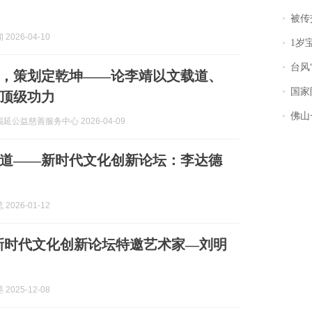
被传交付严重超
2026-04-10
1岁宝宝碰
台风“
，策划定乾坤——论李靖以文载道、
国家防
顶级功力
佛山一中学
延公益慈善服务中心 2026-04-09
文载道——新时代文化创新论坛：李达德
2026-01-12
新时代文化创新论坛特邀艺术家—刘明
2025-12-08