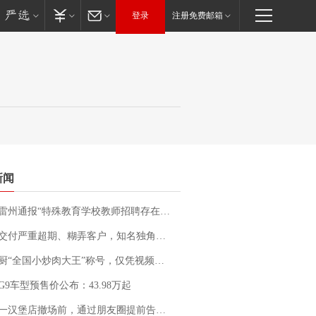
登录
注册免费邮箱
新闻
通报“特殊教育学校教师招聘存在违规行为”：已启动问责程序 副校长被停职
期、糊弄客户，知名独角兽车企创始人回应：都没证据，将依法采取措施，“本人长期与美国交管局保持沟通，对方表示肯定”
“全国小炒肉大王”称号，仅凭视频评出？中国烹饪协会回应
G9车型预售价公布：43.98万起
撤场前，通过朋友圈提前告知逐一退费，有顾客仅剩1元也全被退回，分文不少；顾客：言而有信，让人感动