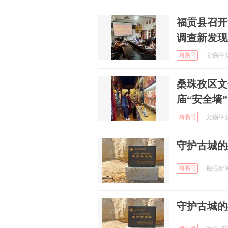
福贡县召开
调查新发现
网易号
文物平安 
桑珠孜区文
庙“安全墙”
网易号
文物平安 
守护古城的
网易号
锐眼新闻 
守护古城的