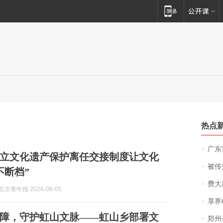
热点
广东雷州
立文化遗产保护离任交接制度让文化
被传交付严重超
不断档”
费大厨
京青年报 2026-08-05
享界
障，守护虹山文脉——虹山乡部署文
郑州一汉堡店