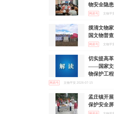
物安全隐患
网易号
文物平安 
摸清文物家
国文物普查
网易号
文物平安 
切实提高革
——国家文
物保护工程
网易号
文物平安 2026-07-15
孟庄镇开展
保护安全屏
网易号
文物平安 