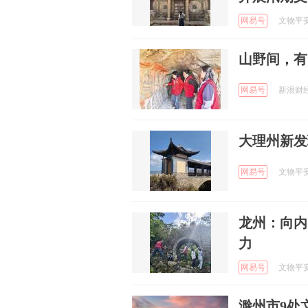
网易号
文物平安 
山野间，有
网易号
新浪财经 
大理州新发
网易号
文物平安 
龙州：向内
力
网易号
文物平安 
滁州市9处