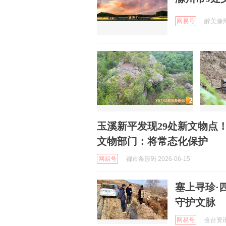
网易号
醉美滁州 
玉溪新平发现29处新文物点
文物部门：将常态化保护
网易号
都市条形码 2026-06-15
塞上寻珍·
守护文脉
网易号
金台资讯 