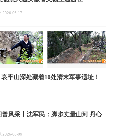
2026-06-17
！哀牢山深处藏着10处清末军事遗址！
四普风采丨沈军民：脚步丈量山河 丹心
2026-06-09