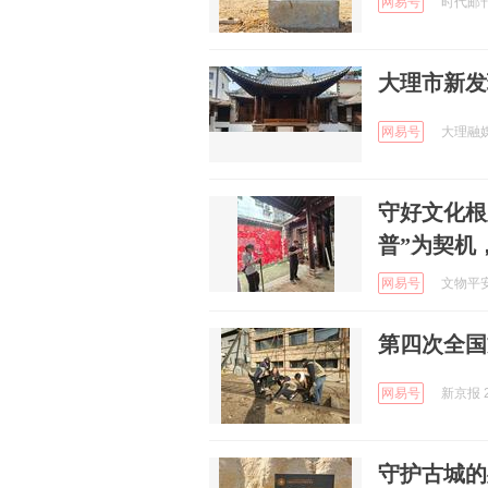
网易号
时代邮刊 
大理市新发
网易号
大理融媒 
守好文化根
普”为契机
网易号
文物平安 
第四次全国
网易号
新京报 2
守护古城的