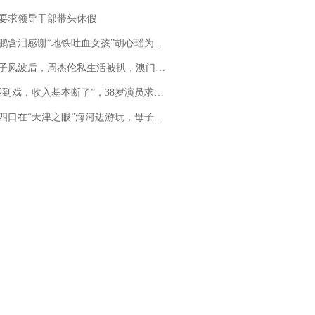
要求领导干部带头休假
地铁吐血女孩”胡心瑶为嫣然天使捐99999元：这份捐赠太沉重，尊重其捐赠意愿，个人向胡心瑶和她的病友之家各捐赠99999元
风波后，周杰伦私生活被扒，澳门输10亿传闻早已经水落石出
，收入基本断了”，38岁演员求职景区NPC：工作量断崖式下跌，留给我试错的时间不多了
四口在“天津之眼”海河边游玩，母子俩不幸溺亡