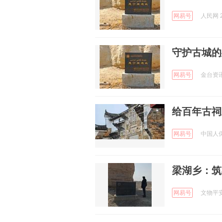
网易号
人民网 2
守护古城的
网易号
金台资讯 
给百年古祠
网易号
中国人保财
梁湖乡：筑
网易号
文物平安 