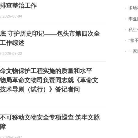
排查整治工作
多地
2026-08-04
李亚鹏含泪感谢“
私生子
底 守护历史印记——包头市第四次全
“接不到戏
工作综述
一家
2026-07-22
命文物保护工程实施的质量和水平
物局革命文物司负责同志就《革命文
技术导则（试行）》答记者问
不可移动文物安全专项巡查 筑牢文脉
障
2026-07-07