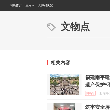
网易首页
应用
无障碍浏览
文物点
相关内容
福建南平建
遗产保护“
网易号
北青网-北
筑牢安全屏