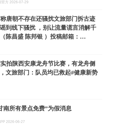
方 2026-07-29
声称唐朝不存在还骚扰文旅部门拆古迹
谣到线下骚扰 ，别让流量谎言消解千
（陈昌盛 陈邦银 ）投稿邮箱：
度实拍陕西安康龙舟节比赛，有龙舟侧
，文旅部门：队员均已救起#健康新势
甘南所有景点免费”为假消息
P 2026-06-27