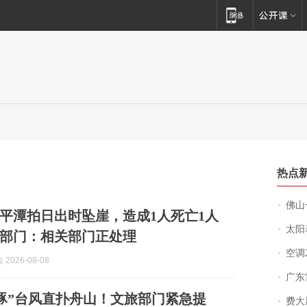
热点
佛山一中学
平潭拍日出时坠崖，造成1人死亡1人
太阳
部门：相关部门正处理
空调
2026-08-08
广东雷州
豚”台风直扑舟山！文旅部门紧急提
费大厨