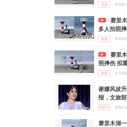
视频
星视频 2
赛里
多人拍照摔
视频
掌闻视讯 
赛里木
照摔伤 拟
视频
辰夕视频 
谢娜风波升
报，文旅部
网易号
青梅侃史啊
赛里木湖一