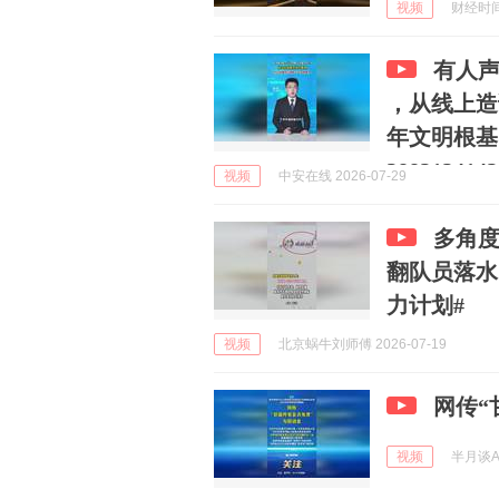
视频
财经时间官
有人
，从线上造
年文明根基
3882124142
视频
中安在线 2026-07-29
多角
翻队员落水
力计划#
视频
北京蜗牛刘师傅 2026-07-19
网传“
视频
半月谈AP