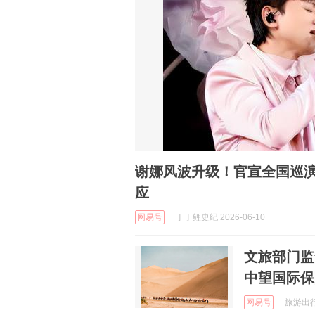
谢娜风波升级！官宣全国巡
应
网易号
丁丁鲤史纪 2026-06-10
文旅部门监
中望国际保
网易号
旅游出行咨