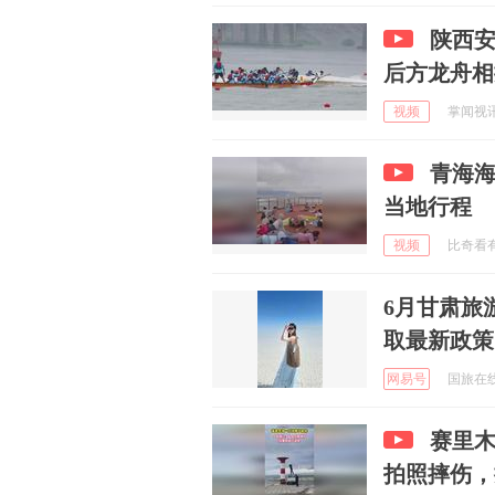
陕西
后方龙舟相
视频
掌闻视讯 
青海海
当地行程
视频
比奇看有趣
6月甘肃旅
取最新政策
网易号
国旅在线 
赛里
拍照摔伤，