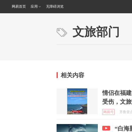
网易首页
应用
无障碍浏览
文旅部门
相关内容
情侣在福建
受伤，文旅
网易号
齐鲁壹点 
“白海