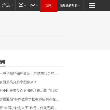
登录
注册免费邮箱
新闻
招聘物理教师，笔试前13名均遭淘汰？教育局：已叫停招聘，成立调查组全面核查
表面最高分辨率图像来了
24小时开着反而更省电？电力部门回应
通报“特殊教育学校教师招聘存在违规行为”：已启动问责程序 副校长被停职
“全国小炒肉大王”称号，仅凭视频评出？中国烹饪协会回应