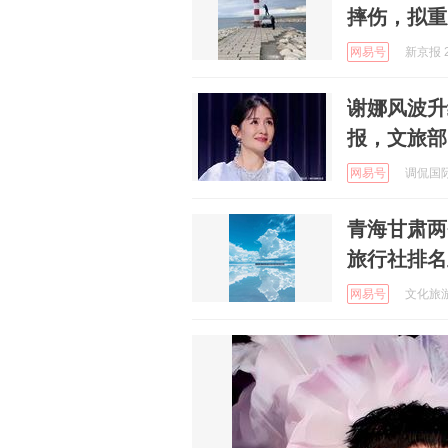
摔伤，拟重
网易号
新京报 2
谢娜风波升
报，文旅部
网易号
调侃国际观
青海甘肃两
旅行社排名
网易号
文化旅游观