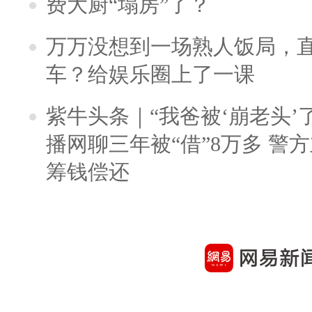
费大厨“塌房”了？
万万没想到一场熟人饭局，
车？给娱乐圈上了一课
紫牛头条｜“我爸被‘崩老头’
播网聊三年被“借”8万多 警
筹钱偿还