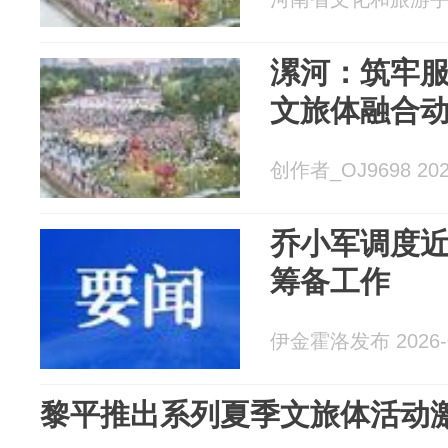
漯河：筑牢服
文旅体融合
创作者_OJ9698 2026
乔小军调度
筹备工作
伊金霍洛发布 2026-0
黎平推出系列夏季文旅体活动