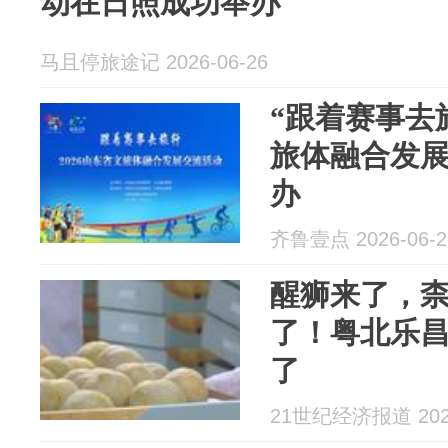
动在日照成功举办
马且停旅途记 2026-06-26
“跟着赛事去旅
旅体融合发
办
齐鲁壹点 2026-06-2
醒狮来了，
了！粤北乐昌
了
21世纪经济报道 2026