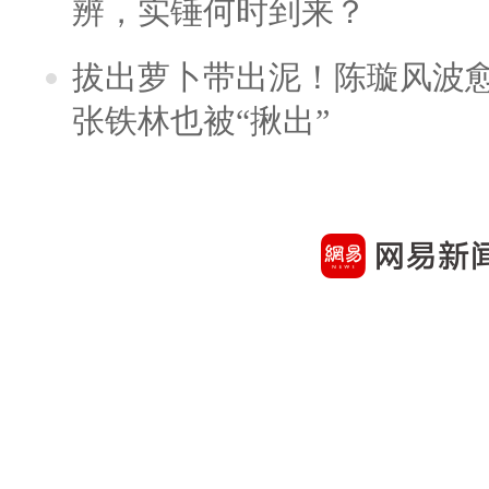
辨，实锤何时到来？
拔出萝卜带出泥！陈璇风波
张铁林也被“揪出”