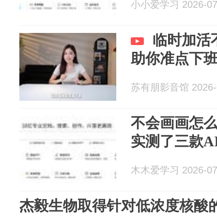
小小爱学习 2026-07
临时加活
助你准点下
苏有朋影音馆 2026-0
不会画画怎
实测了三款A
木木爱学习 2026-07
杰毅生物取得针对低浓度核酸