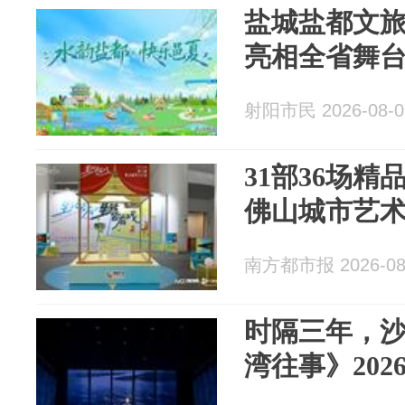
盐城盐都文
亮相全省舞
射阳市民 2026-08-0
31部36场精
佛山城市艺
南方都市报 2026-08
时隔三年，
湾往事》20