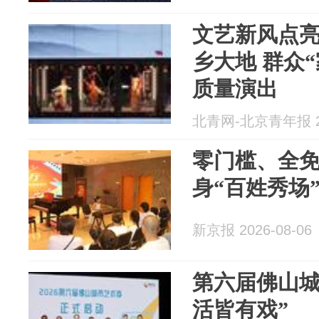
文艺新风点
乡大地 群众
质量演出
北青网-北京青年报 20
零门槛、全
身“百姓秀场
新京报 2026-08-06
第六届佛山城
活皆有戏”