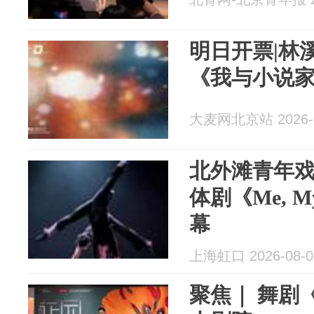
明日开票|林
《我与小说
大麦网北京站 2026-0
北外滩青年
体剧《Me, My
幕
上海虹口 2026-08-0
聚焦｜ 舞剧