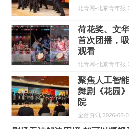
北青网-北京青年报 20
荷花奖、文华
首次团播，吸
观看
北青网-北京青年报 20
聚焦人工智
舞剧《花园》
院
金台资讯 2026-08-0