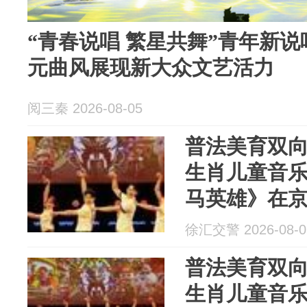
“青春说唱 繁星共舞”青年新说
元曲风展现新大众文艺活力
阅三秦 2026-08-05
普法美育双向
生肖儿童音
马英雄》在京
启幕
徐汇交警 2026-08-0
普法美育双向
生肖儿童音