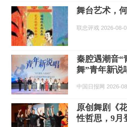
舞台艺术，何
联忠评戏 2026-08-0
秦腔遇潮音“
舞”青年新说
中国日报网 2026-08
原创舞剧《花
性哲思，9月