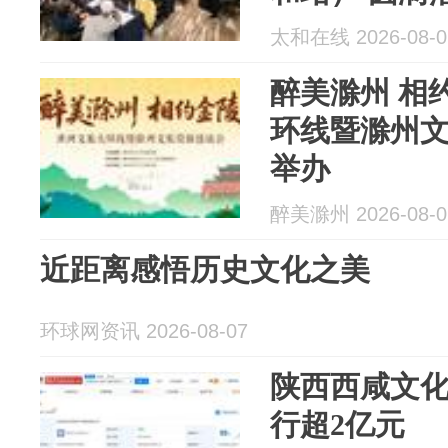
康养旅居发
太和在线 2026-08-0
醉美滁州 相
环线暨滁州
举办
醉美滁州 2026-08-0
近距离感悟历史文化之美
环球网资讯 2026-08-07
陕西西咸文
行超2亿元