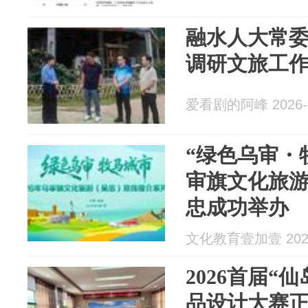
融水人大常
调研文旅工
爱看剧的阿峰 2026-0
“绿色乌审・牧
审旗文化旅
忠成功举办
文化教育壹加壹 2026
2026首届“
品设计大赛