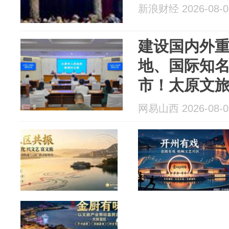
新浪财经 2026-08-0
建设国内外
地、国际知
市！太原文旅
五”发展新篇
网易山西 2026-08-0