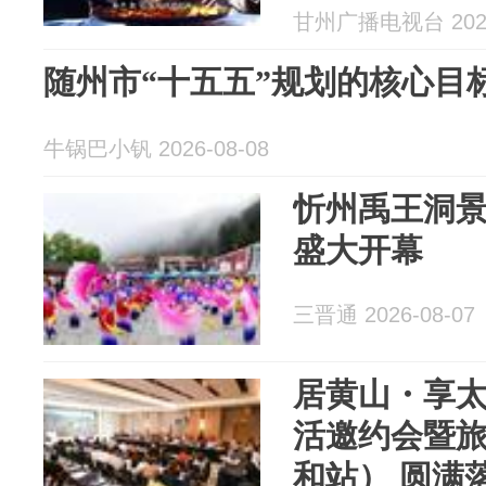
甘州广播电视台 2026
随州市“十五五”规划的核心目
牛锅巴小钒 2026-08-08
忻州禹王洞
盛大开幕
三晋通 2026-08-07
居黄山・享
活邀约会暨
和站） 圆满