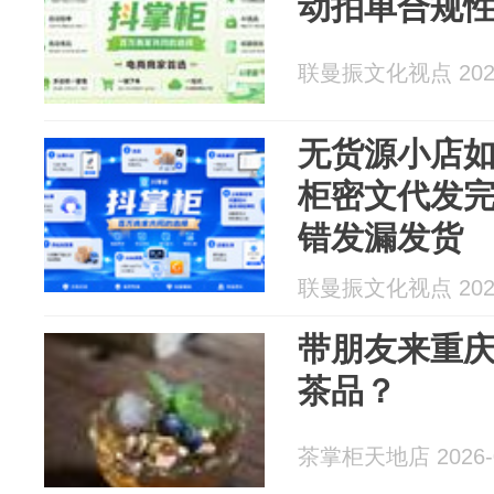
动拍单合规
联曼振文化视点 2026
无货源小店
柜密文代发
错发漏发货
联曼振文化视点 2026
带朋友来重
茶品？
茶掌柜天地店 2026-0