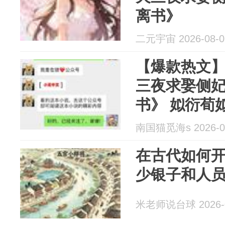
离书》
二元宇宙 2026-08-0
【爆款热文
三夜求娶侧
书》 姒衍荀
南国猫觅海s 2026-0
在古代如何
少银子和人
米老师说台球 2026-0