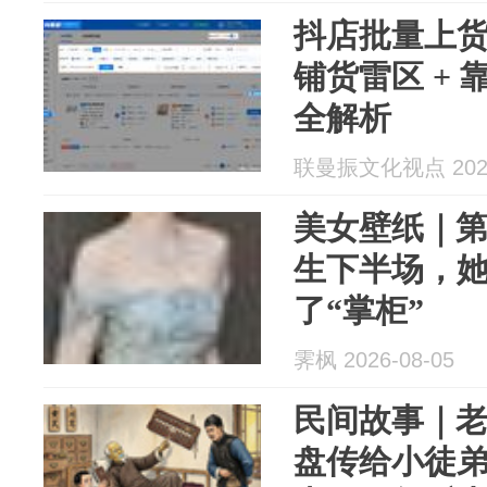
抖店批量上
铺货雷区 +
全解析
联曼振文化视点 2026
美女壁纸｜第4
生下半场，她
了“掌柜”
霁枫 2026-08-05
民间故事｜
盘传给小徒