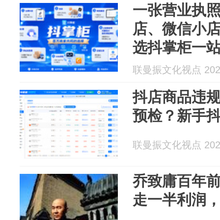
一张营业执
店、微信小
选抖掌柜一
联曼振文化视点 2026
抖店商品违
预检？新手
联曼振文化视点 2026
乔致庸百年
走一半利润