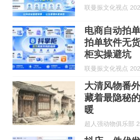
联曼振文化视点 2026
电商自动拍
拍单软件无
柜实操避坑
联曼振文化视点 2026
大清风物番
藏着最隐秘
暖
超人强动物俱乐部 202