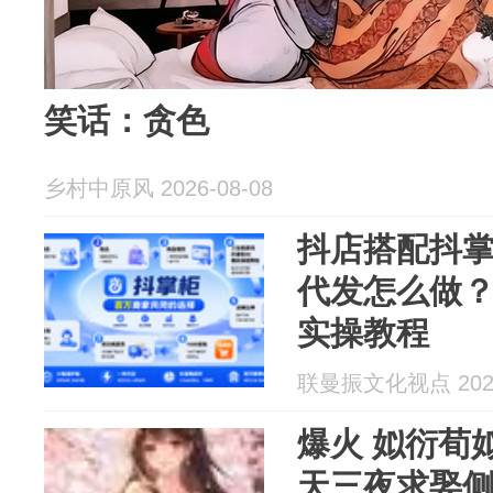
笑话：贪色
乡村中原风 2026-08-08
抖店搭配抖掌柜
代发怎么做
实操教程
联曼振文化视点 2026
爆火 姒衍荀姒妤《摄政王跪了三
天三夜求娶