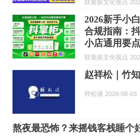
联曼振文化视点 2026
2026新手
合规指南：抖
小店通用要
联曼振文化视点 2026
赵祥松｜竹
祥松谈 2026-08-03
熬夜最恐怖？来摇钱客栈睡个