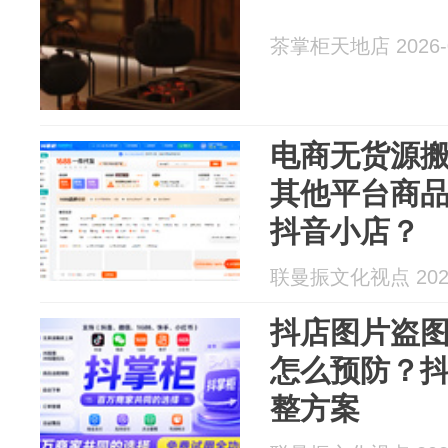
茶掌柜天地店 2026-0
电商无货源
其他平台商
抖音小店？
联曼振文化视点 2026
抖店图片盗
怎么预防？抖
整方案