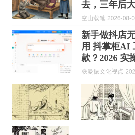
去，三年后
盘里竟藏着
空山载笔 2026-08-0
新手做抖店
用 抖掌柜AI
款？2026 
联曼振文化视点 2026