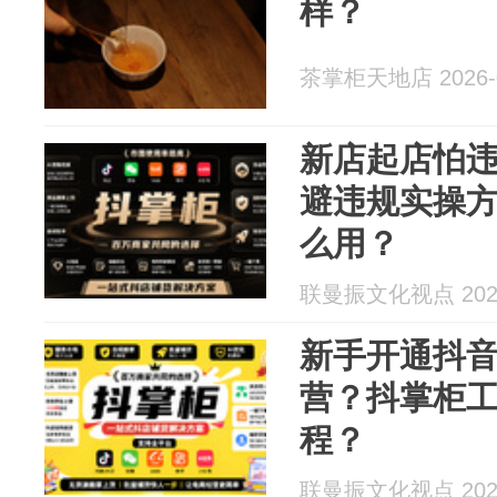
样？
茶掌柜天地店 2026-0
新店起店怕
避违规实操
么用？
联曼振文化视点 2026
新手开通抖
营？抖掌柜
程？
联曼振文化视点 2026