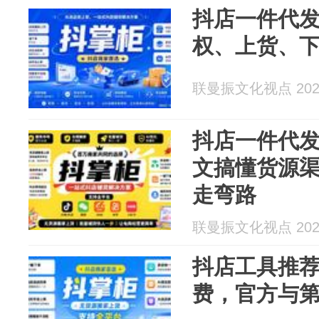
抖店一件代
权、上货、
联曼振文化视点 2026
抖店一件代
文搞懂货源
走弯路
联曼振文化视点 2026
抖店工具推荐 2
费，官方与