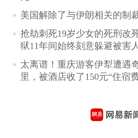
美国解除了与伊朗相关的制
抢劫刺死19岁少女的死刑改
狱11年间始终刻意躲避被害
太离谱！重庆游客伊犁遭遇
里，被酒店收了150元“住宿费