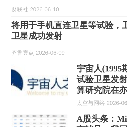
财联社 2026-06-10
将用于手机直连卫星等试验，
卫星成功发射
齐鲁壹点 2026-06-09
宇宙人(199
试验卫星发
算研究院在亦
2GHz频谱
太空与网络 2026-06
科技科创板I
A股头条：Mi