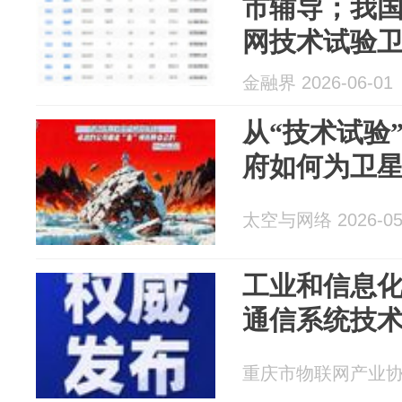
市辅导；我
网技术试验
算力全栈AI
金融界 2026-06-01
从“技术试验
府如何为卫星
太空与网络 2026-05
工业和信息
通信系统技
重庆市物联网产业协会 2