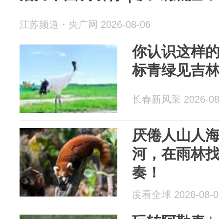
江苏频道・央广网 2026-08-06
你认识这样的
标青绿见吉
长春新风采 2026-08
厌倦人山人
河，在雨林
奏！
度看全球 2026-08-0