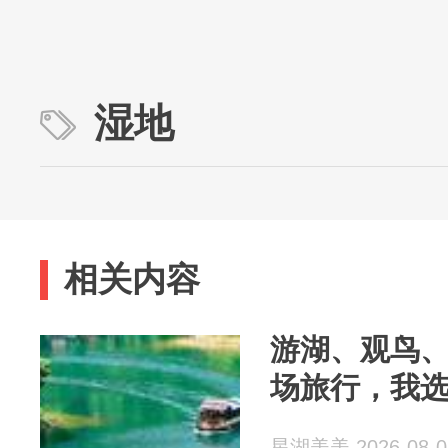
湿地
相关内容
游湖、观鸟、溯
场旅行，我
星湖美美 2026-08-0