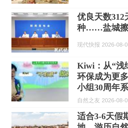
优良天数312
种……盐城擦
现代快报 2026-08-0
Kiwi：从“
环保成为更多
小组30周年
自然之友 2026-08-0
适合3-6天
地，游历自