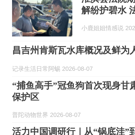
解纷护碧水 
小鹿姐姐情感说 2026
昌吉州肯斯瓦水库概况及鲜为
记录生活日常阿蜴 2026-08-07
“捕鱼高手”冠鱼狗首次现身甘
保护区
普陀动物世界 2026-08-07
活力中国调研行｜从“锅底洼”到