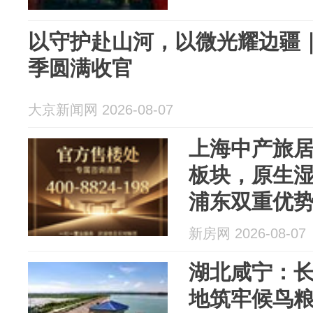
以守护赴山河，以微光耀边疆
季圆满收官
大京新闻网 2026-08-07
上海中产旅
板块，原生湿
浦东双重优
郊度假康养
新房网 2026-08-07
湖北咸宁：长
地筑牢候鸟