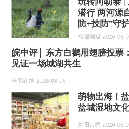
玩转阿勒泰 |
潜行 两河源
防+技防”守
雪都融媒 2026-08-0
皖中评│ 东方白鹳用翅膀投票
见证一场城湖共生
合肥在线 2026-08-06
萌物出海！
盐城湿地文
射阳市民 2026-08-0