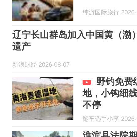
纯游国际旅行 2026-0
辽宁长山群岛加入中国黄（渤
遗产
新浪财经 2026-08-07
野钓免费
地，小钩细
不停
翻车选手小李 2026-0
淮滨县法院