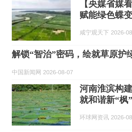
【央媒省媒
赋能绿色蝶变
咸宁观天下 2026-08
解锁“智治”密码，绘就草原护
中国新闻网 2026-08-07
河南淮滨构建
就和谐新“枫
环球网资讯 2026-08