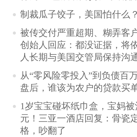
制裁瓜子饺子，美国怕什么
被传交付严重超期、糊弄客
创始人回应：都没证据，将依
人长期与美国交管局保持沟通
从“零风险零投入”到负债百
盘后，谁该为农户的贷款买
1岁宝宝碰坏纸巾盒，宝妈被酒
元！三亚一酒店回复：骨瓷
格，吵翻了