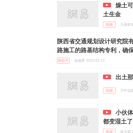
燥土
土生金
视频
王炳程老师
陕西省交通规划设计研究院
路施工的路基结构专利，确
网易号
金融界 2025-02-12
出土
视频
万年说剧 
小伙
都变湿土了
视频
陈大糕 2