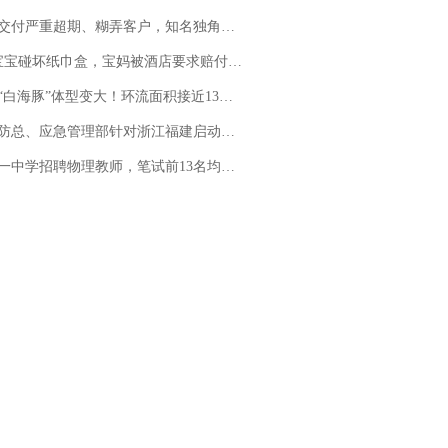
期、糊弄客户，知名独角兽车企创始人回应：都没证据，将依法采取措施，“本人长期与美国交管局保持沟通，对方表示肯定”
坏纸巾盒，宝妈被酒店要求赔付924元！三亚一酒店回复：骨瓷定制！网友一查价格，吵翻了
白海豚”体型变大！环流面积接近13个浙江那么大
总、应急管理部针对浙江福建启动防汛防台风四级应急响应
招聘物理教师，笔试前13名均遭淘汰？教育局：已叫停招聘，成立调查组全面核查