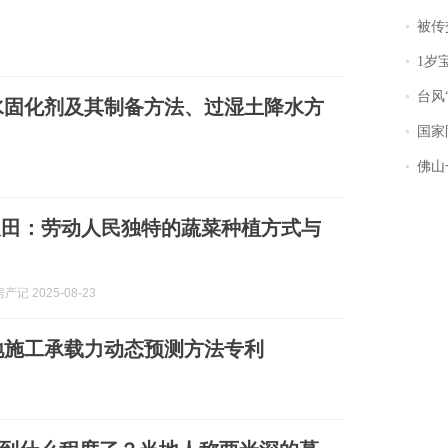
被传交付严重超
1岁宝宝碰
台风“
水固化剂及其制备方法、过湿土降水方
国家防
佛山一中学
农田：劳动人民独特的蔬菜种植方式与
记 2025-08-23
地施工承载力动态预测方法专利