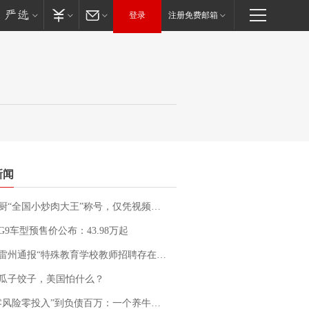
登录
注册免费邮箱
新闻
“全国小炒肉大王”称号，仅凭视频评出？中国烹饪协会回应
G9车型预售价公布：43.98万起
通报“特殊教育学校教师招聘存在违规行为”：已启动问责程序 副校长被停职
瓜子饺子，美国怕什么？
险零投入”到负债百万：一个养牛项目崩盘后，谁该为农户的贷款买单丨红星调查