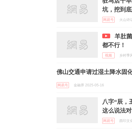
驻马店干旱
坑，挖到底
网易号
火山诗话 
羊肚
都不行！
视频
乡村季风 
佛山交通申请过湿土降水固
网易号
金融界 2025-05-16
八字“辰，
这么说法对
网易号
酉印文化 