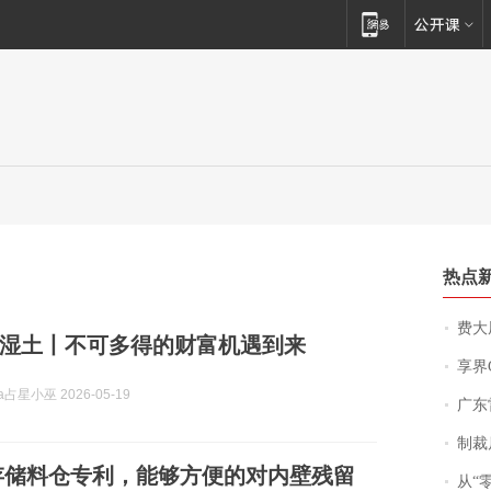
热点
费大厨
湿土丨不可多得的财富机遇到来
享界
ra占星小巫 2026-05-19
广东雷州
制裁
存储料仓专利，能够方便的对内壁残留
从“零风