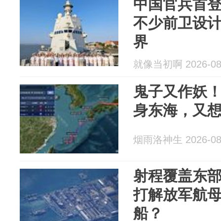
中国官兵首
不少前卫设
界
就像当初啊 2026-08
鬼子又作妖！
身东海，又
烟雨洛神生 2026-08
射程覆盖东
打解放军航
船？