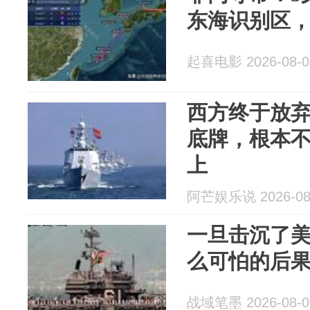
东海识别区
起喜电影 2026-08-0
西方终于放
底牌，根本
上
阿芒娱乐说 2026-08
一旦击沉了
么可怕的后
战域笔墨 2026-08-0