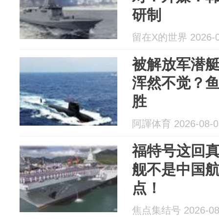
研制
留在X的世界 2026-0
被解放军潜
浑然不觉？鱼
胜
阿諢体育 2026-08-0
福特号这回
舰不是中国
点！
焦点集结号 2026-08