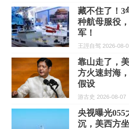
藏不住了！3
种航母服役
军！
王誙自驾 2026-08-0
靠山走了，
方火速封海
假设
游古史 2026-08-07
央视曝光05
沉，美西方