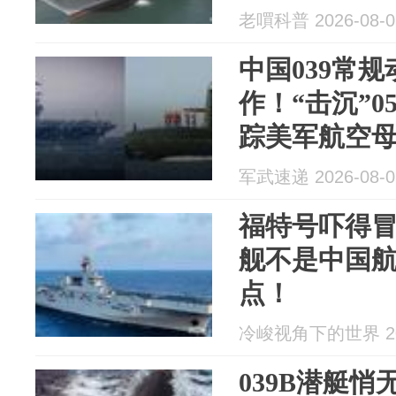
老嘪科普 2026-08-0
中国039常
作！“击沉”0
踪美军航空
军武速递 2026-08-0
福特号吓得
舰不是中国
点！
冷峻视角下的世界 202
039B潜艇