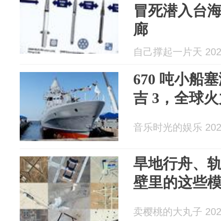
冒死潜入台
廊
自己撑起一片天 2026
670 吨小
吉 3，全球
音乐时光的娱乐 2026
旱地行舟、
壁里的这些
卖樱桃的大丸子 2026