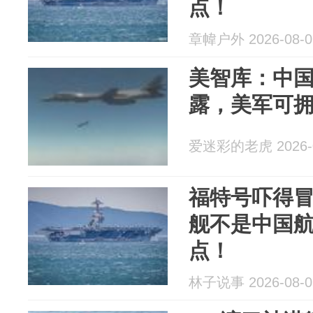
点！
章幃户外 2026-08-0
美智库：中
露，美军可
爱迷彩的老虎 2026-0
福特号吓得
舰不是中国
点！
林子说事 2026-08-0