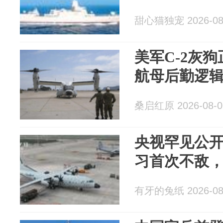
甜心猫独宠 2026-08
美军C-2灰
航母后勤逻
桑启红原 2026-08-0
央视罕见公开
习首次不敌
有牙的兔纸 2026-08