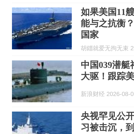
如果美国11
能与之抗衡
国家
胡鍿就爱无拘无束 202
中国039潜艇
大驱！跟踪
新浪财经 2026-08-0
央视罕见公开
习被击沉，