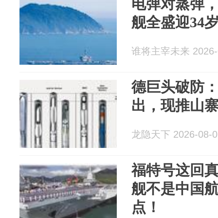
电弹对蒸弹，歼
舰全盛迎34
谁将主宰未来 2026-0
德巨头破防
出，现推山寨版
龙隐天下 2026-08-0
福特号这回
舰不是中国
点！