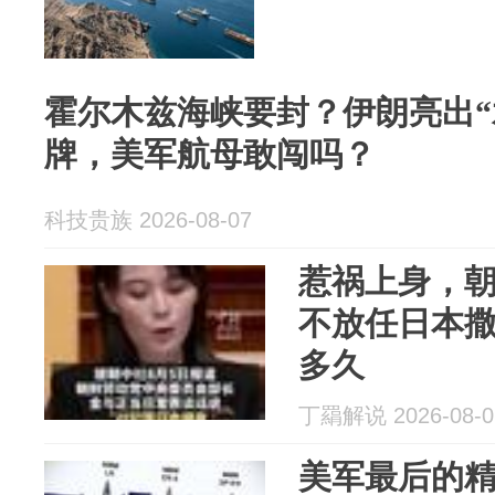
霍尔木兹海峡要封？伊朗亮出“
牌，美军航母敢闯吗？
科技贵族 2026-08-07
惹祸上身，
不放任日本
多久
丁羂解说 2026-08-0
美军最后的