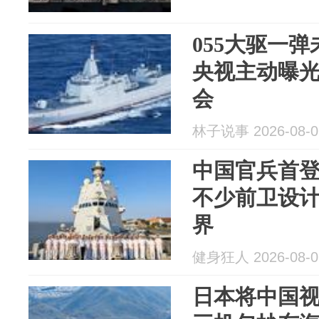
055大驱一弹
央视主动曝
会
林子说事 2026-08-0
中国官兵首
不少前卫设
界
健身狂人 2026-08-0
日本将中国