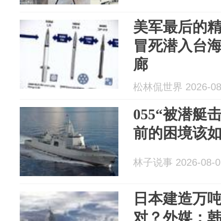
美军最后的
冒死潜入台
廊
松林侃世界 2026-08
055“被潜艇
前的困境该
林子说事 2026-08-0
日本建造万
对？外媒：