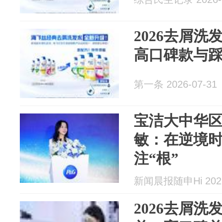
2026去屑
高口碑款与
第一条 2026-07-31
宝洁大中华区
敏：在逆境
注“根”
新闻晨报随申Hi 2026
2026去屑