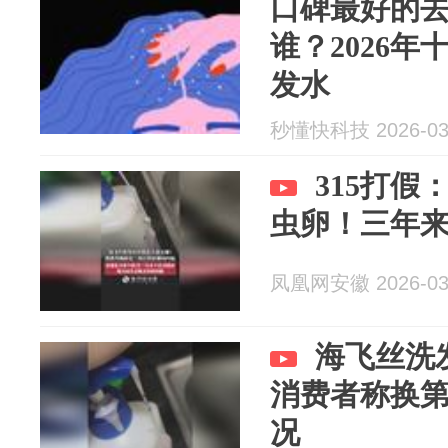
口碑最好的
谁？2026
发水
秒懂快科技 2026-03
315打
虫卵！三年
凤凰网安徽 2026-03
海飞丝洗
消费者称换
况