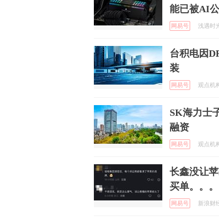
能已被AI
网易号
浅遇时光 
台积电因D
装
网易号
观点机构 
SK海力士子
融资
网易号
观点机构 
长鑫没让苹
买单。。。
网易号
新浪财经 