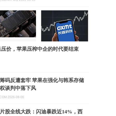
果压价，苹果压榨中企的时代要结束
筹码反遭套牢 苹果在强化与韩系存储
权谈判中落下风
.COM 2026-08-06
片股全线大跌：闪迪暴跌近14%，西