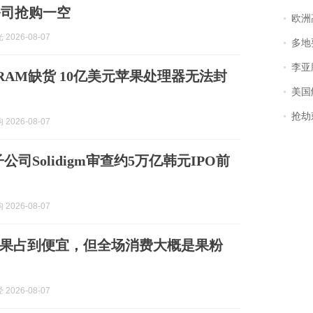
公司抢购一空
欧洲
2026-08-07
多地
李亚鹏含泪感谢“
RAM缺货 10亿美元苹果处理器无法封
美国
抢劫刺死
2026-08-07
公司Solidigm审查约5万亿韩元IPO前
2026-08-07
果占到便宜，但全场消费大概是果粉
2026-08-07