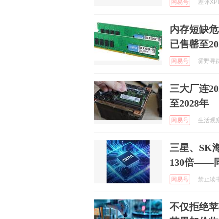
网易号
差评XPIN
内存短缺危
已售罄至2
网易号
雾野寻踪2
三大厂连2
至2028年
网易号
生活观察员
三星、SK
130倍—
网易号
禁止读书 
不仅拒绝苹