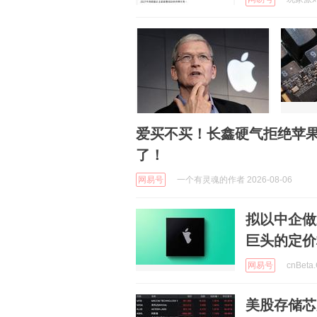
爱买不买！长鑫硬气拒绝苹
了！
网易号
一个有灵魂的作者 2026-08-06
拟以中企做
巨头的定价
网易号
cnBeta
美股存储芯