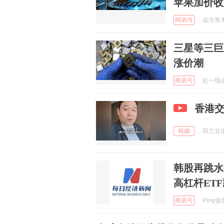
苹果加价收
网易号
远方青木 
三星等三巨
涨价潮
网易号
赴一场山海
香港交
视频
荷兰豆追剧
韩股再跳水
高杠杆ET
网易号
Ping值焦