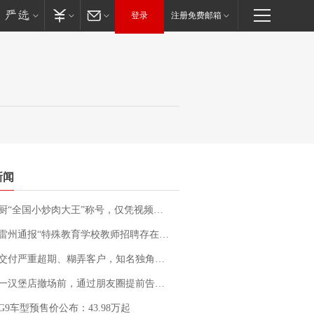
登录
注册免费邮箱
新闻
“全国小炒肉大王”称号，仅凭视频评出？中国烹饪协会回应
通报“特殊教育学校教师招聘存在违规行为”：已启动问责程序 副校长被停职
期、糊弄客户，知名独角兽车企创始人回应：都没证据，将依法采取措施，“本人长期与美国交管局保持沟通，对方表示肯定”
撤场前，通过朋友圈提前告知逐一退费，有顾客仅剩1元也全被退回，分文不少；顾客：言而有信，让人感动
G9车型预售价公布：43.98万起