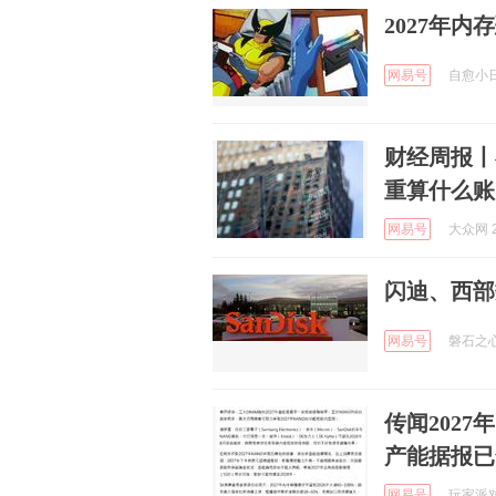
2027年
网易号
自愈小日子
财经周报丨
重算什么账
网易号
大众网 2
闪迪、西部
网易号
磐石之心 
传闻202
产能据报已
网易号
玩家派对G