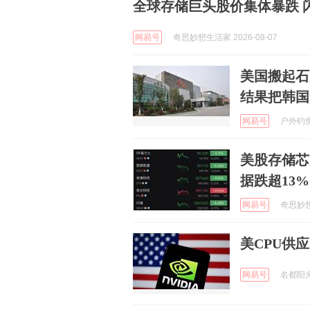
全球存储巨头股价集体暴跌 
网易号
奇思妙想生活家 2026-08-07
美国搬起石
结果把韩国
网易号
户外钓鱼哥
美股存储芯
据跌超13
网易号
奇思妙想生
美CPU供
网易号
名都阳光 