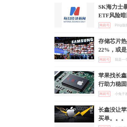
SK海力士
ETF风险
网易号
Ping值焦
存储芯片热
22%，或
网易号
我是一个养
苹果找长鑫
行助力稳固
网易号
小兔子发现
长鑫没让苹
买单。。。