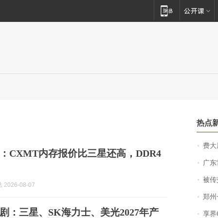
热点
费大厨
：CXMT内存报价比三星还高，DDR4
广东雷州
被传交付严重超
2026-08-07
郑州一汉堡店
剧：三星、SK海力士、美光2027年产
享界