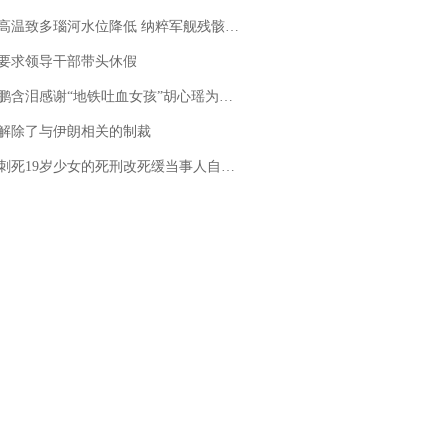
高温致多瑙河水位降低 纳粹军舰残骸重见天日
要求领导干部带头休假
地铁吐血女孩”胡心瑶为嫣然天使捐99999元：这份捐赠太沉重，尊重其捐赠意愿，个人向胡心瑶和她的病友之家各捐赠99999元
解除了与伊朗相关的制裁
19岁少女的死刑改死缓当事人自述：出狱11年间始终刻意躲避被害人家属