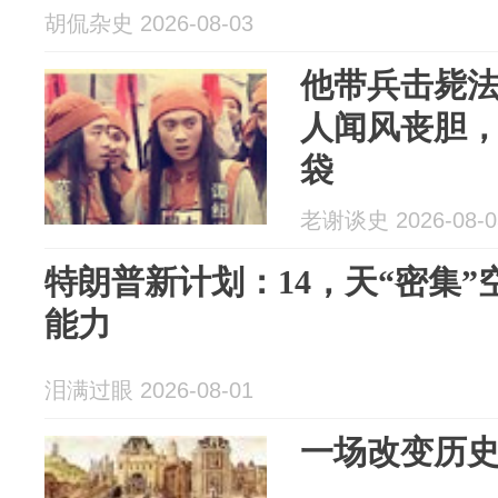
胡侃杂史 2026-08-03
他带兵击毙
人闻风丧胆
袋
老谢谈史 2026-08-0
特朗普新计划：14，天“密集
能力
泪满过眼 2026-08-01
一场改变历