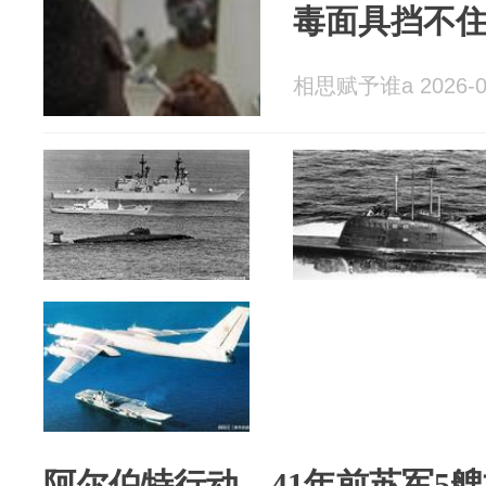
毒面具挡不
相思赋予谁a 2026-0
阿尔伯特行动，41年前苏军5