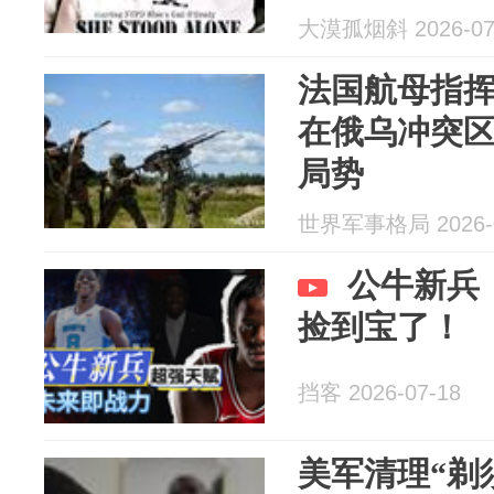
大漠孤烟斜 2026-07
法国航母指
在俄乌冲突
局势
世界军事格局 2026-0
公牛新兵
捡到宝了！
挡客 2026-07-18
美军清理“剃