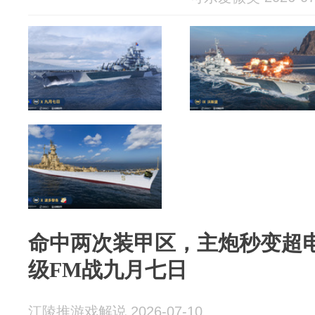
命中两次装甲区，主炮秒变超电
级FM战九月七日
江陵推游戏解说 2026-07-10