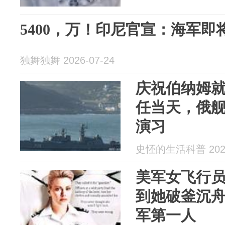
5400，万！印尼官宣：海军
独舞独舞 2026-07-24
庆祝伯纳姆
任当天，俄
演习
史怌的生活科普 2026
美军女飞行
到她破釜沉
军第一人