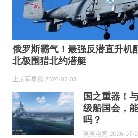
俄罗斯霸气！最强反潜直升机
北极围猎北约潜艇
止戈军是我 2026-07-03
国之重器！与
级船国会，
吗？
笑笑电竞 2026-07-0