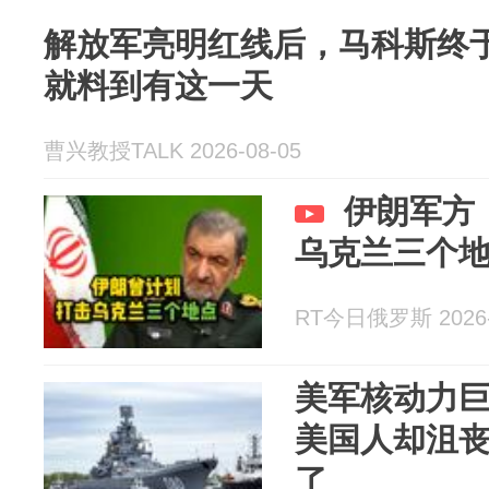
解放军亮明红线后，马科斯终
就料到有这一天
曹兴教授TALK 2026-08-05
伊朗军方
乌克兰三个
RT今日俄罗斯 2026-
美军核动力
美国人却沮
了