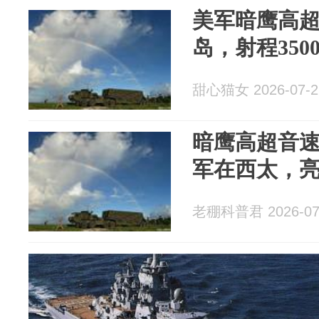
美军暗鹰高
岛，射程35
甜心猫女 2026-07-2
暗鹰高超音
军在西太，
老稝科普君 2026-07