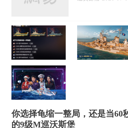
你选择龟缩一整局，还是当60
的9级M巡沃斯堡