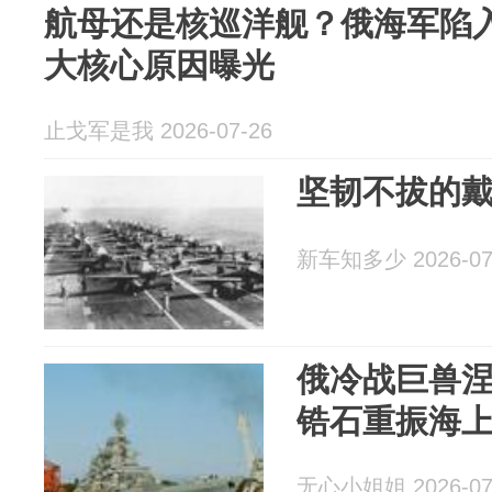
航母还是核巡洋舰？俄海军陷入
大核心原因曝光
止戈军是我 2026-07-26
坚韧不拔的戴
新车知多少 2026-07
俄冷战巨兽涅
锆石重振海
无心小姐姐 2026-07