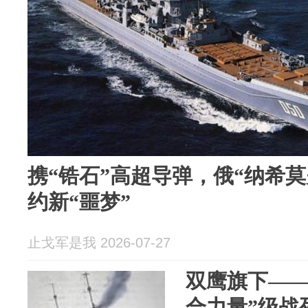
携“锆石”高超导弹，俄“纳希
约新“噩梦”
止戈军是我 2026-07-27
双鹰旗下——
合力量”级战