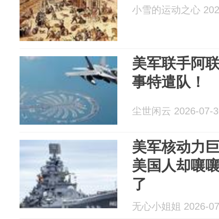
小雪的运动之心 2026
美军联手阿联
事特遣队！
尘世闲云 2026-07-3
美军核动力
美国人却嚷
了
无心小姐姐 2026-07