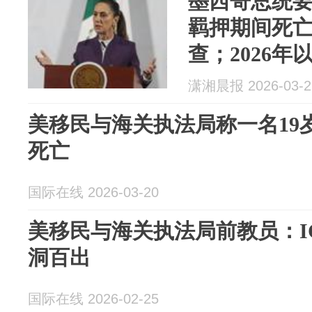
墨西哥总统
羁押期间死
查；2026
关执法局羁
潇湘晨报 2026-03-2
累计达到13
美移民与海关执法局称一名19
死亡
国际在线 2026-03-20
美移民与海关执法局前教员：I
洞百出
国际在线 2026-02-25