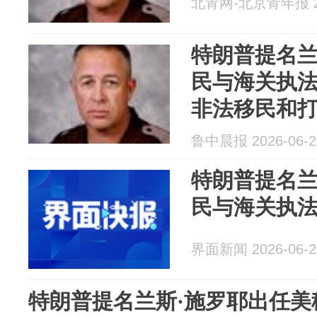
北青网-北京青年报 20
特朗普提名兰
民与海关执
非法移民和
经验
鲁中晨报 2026-06-2
特朗普提名兰
民与海关执
界面新闻 2026-06-2
特朗普提名兰斯·施罗耶出任美