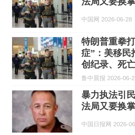
法局又要换
中国网 2026-06-28
特朗普重拳打
症”：美移民
创纪录、死
执法引民怨
鲁中晨报 2026-06-2
局又换“一把
暴力执法引民
法局又要换
中国日报网 2026-06