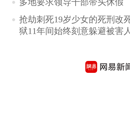
多地要求领导干部带头休假
抢劫刺死19岁少女的死刑改
狱11年间始终刻意躲避被害