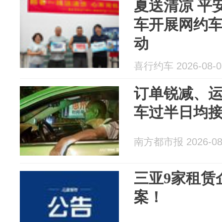
夏送清凉 平
车开展网约
动
喜行约车 2026-08-0
订单锐减、
车过半日均接
南方都市报 2026-08
三亚9家租赁
案！