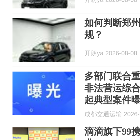
如何判断郑
规？
开朗ya 2026-08-08
多部门联合
非法营运综
起典型案件
成都交通运输 2026-0
滴滴旗下99