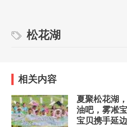
松花湖
相关内容
夏聚松花湖
油吧，雾凇宝
宝贝携手延