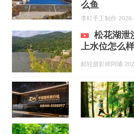
么鱼
李虰手工制作 2026-0
松花湖泄
上水位怎么
邮轮摄影师阿嗵 2026