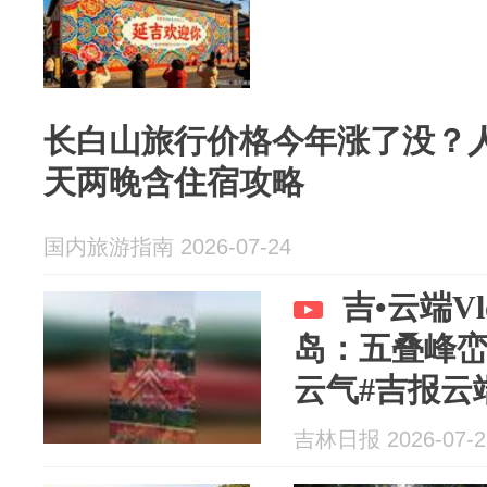
长白山旅行价格今年涨了没？
天两晚含住宿攻略
国内旅游指南 2026-07-24
吉•云端Vl
岛：五叠峰
云气#吉报云端
（作者：石海
吉林日报 2026-07-2
审：杨晓艳 