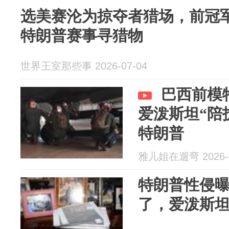
选美赛沦为掠夺者猎场，前冠
特朗普赛事寻猎物
世界王室那些事 2026-07-04
巴西前模
爱泼斯坦“陪
特朗普
雅儿姐在遛弯 2026-0
特朗普性侵
了，爱泼斯