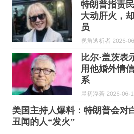
特朗普指责
大动肝火，却
员
视角透析者 2026-06
比尔·盖茨表
用他婚外情
系
晨初浮若 2026-06-1
美国主持人爆料：特朗普会对
丑闻的人“发火”