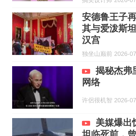
搞笑设计师 2026-07
安德鲁王子
其与爱泼斯
汉宫
独坐山巅前 2026-07
揭秘杰弗
网络
许侶很机智 2026-07
美媒爆出
坦临死前，