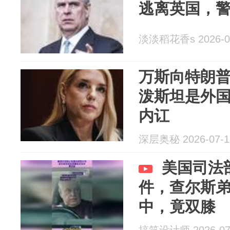
逃离英国，
淡淡稻花香s 2026-0
万斯向特朗
泼斯坦是外
内讧
深层奥秘 2026-07-1
美国司法
件，查尔斯
中，竟双膝