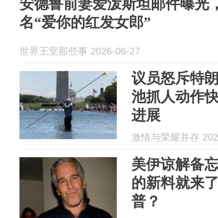
安德鲁前妻爱泼斯坦邮件曝光
名“爱你的红发女郎”
世界王室那些事 2026-06-27
议员怒斥特
池抓人动作
进展
激情与荣耀并存 2026
美伊谅解备
的新料就来
普？