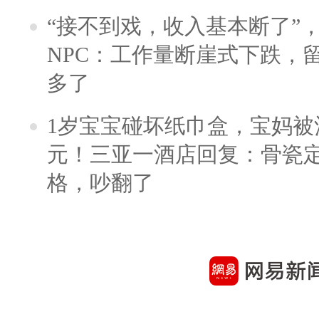
“接不到戏，收入基本断了”，
NPC：工作量断崖式下跌，
多了
1岁宝宝碰坏纸巾盒，宝妈被酒
元！三亚一酒店回复：骨瓷
格，吵翻了