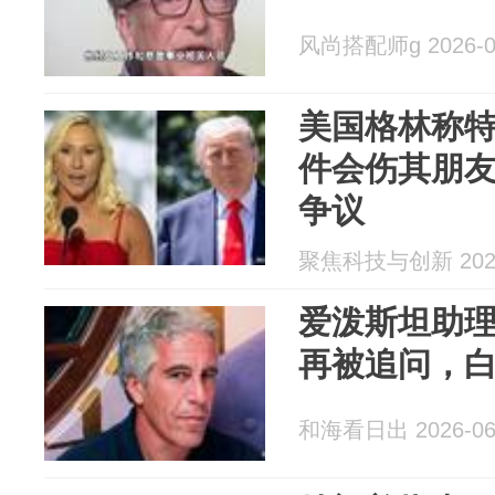
风尚搭配师g 2026-0
美国格林称
件会伤其朋
争议
聚焦科技与创新 2026
爱泼斯坦助
再被追问，
和海看日出 2026-06