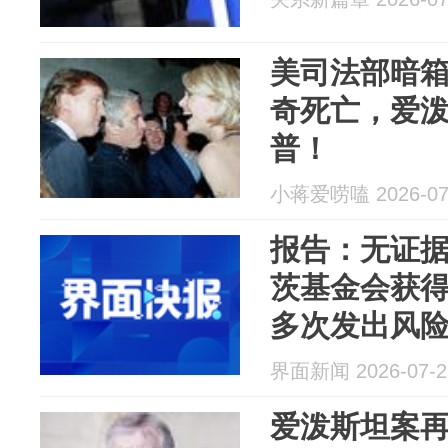
美司法部暗
奇死亡，爱
普！
小蒋爱唠嗑 2026-07
报告：无证
茨基金会获
多次发出风
界面新闻 2026-07-2
爱泼斯坦案