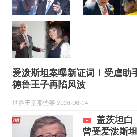
爱泼斯坦案曝新证词！受虐助
德鲁王子再陷风波
世界王室那些事 2026-06-14
盖茨坦白
曾受爱泼斯