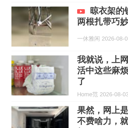
晾衣架的
两根扎带巧
一休雅闲 2026-08-0
我就说，上
活中这些麻
了
Home范 2026-08-0
果然，网上
不费啥力，