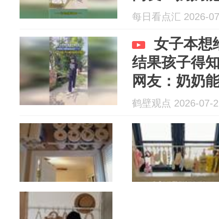
有多能干
每日看点汇 2026-07
女子本想
结果孩子得
网友：奶奶
有多能干
鹤壁观点 2026-07-2