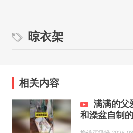
晾衣架
相关内容
满满的父
和澡盆自制
挣钱买奶粉 2026-08