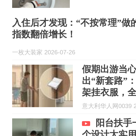
入住后才发现：“不按常理”做
指数翻倍增长！
一枚大装家 2026-07-26
假期出游当
出“新套路”
架挂衣服，
意大利华人网0039 20
阳台扶手
个设计太实