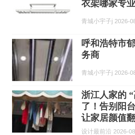
衣架哪家专
青城小宇子j 2026-08
呼和浩特市
务商
青城小宇子j 2026-08
浙江人家的 “
了！告别阳台 
让家居颜值
设计最前沿 2026-08