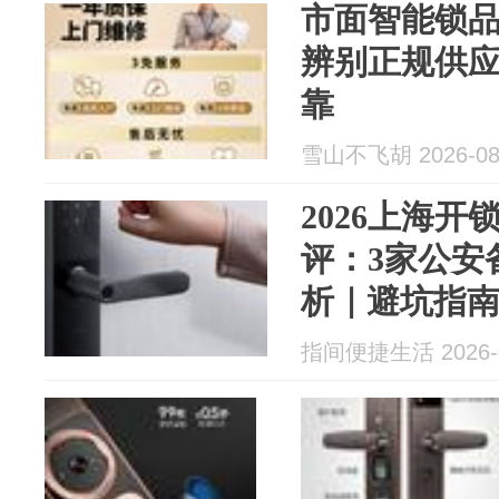
市面智能锁
辨别正规供
靠
雪山不飞胡 2026-08
2026上海
评：3家公安
析｜避坑指
指间便捷生活 2026-0