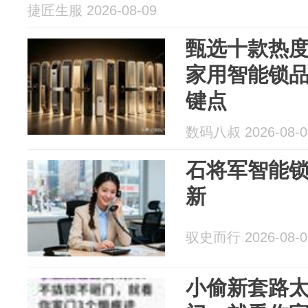
捷匠生服 2026-08-09
甄选十款热
家用智能锁
键点
数码八叔 2026-08-0
石将军智能锁
新
驭史而行 2026-08-0
小偷新套路