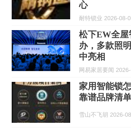
心
耐特锁业 2026-08-0
松下EW全屋
办，多款照
中亮相
网易家居要闻 2026-0
家用智能锁
靠谱品牌清
雪山不飞胡 2026-08