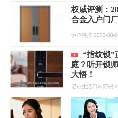
权威评测：2
合金入户门
悦企科技 2026-08-0
“指纹锁
庭？听开锁
大悟！
记录生活日常阿蜴 202