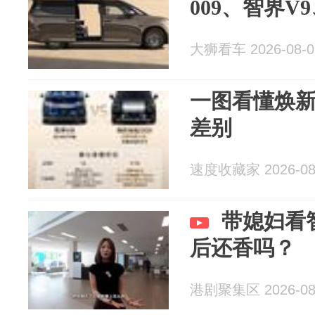
009、智界V
大狮看车 2026-08-0
一图看懂焕新
差别
速度收藏家 2026-08
带媳妇看
后还香吗？
港剧聚集区 2026-08