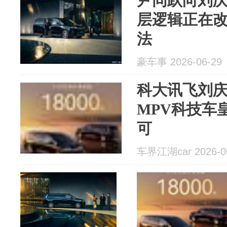
尹同跃向刘庆
层逻辑正在改
法
豪车事 2026-06-29
科大讯飞刘庆
MPV科技车
可
车界江湖car 2026-0