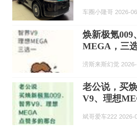
车圈小隆哥 2026-06
焕新极氪00
MEGA，三
涝斯来斯幻觉 2026-0
老公说，买焕
V9、理想M
斌哥爱车222 2026-0