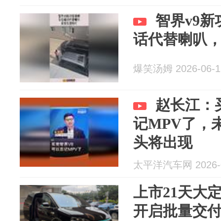
智界v9
话代替喇叭
爆笑汤姆 2026-06-1
赵长江：
记MPV了，
头将出现
太平洋汽车网 2026-0
上市21天大定
开启批量交