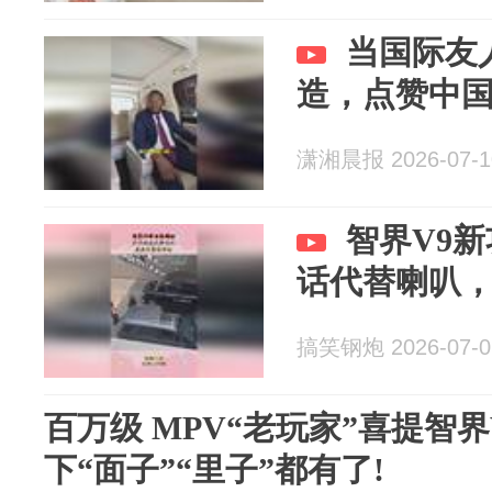
当国际友
造，点赞中
潇湘晨报 2026-07-1
智界V9
话代替喇叭
搞笑钢炮 2026-07-0
百万级 MPV“老玩家”喜提智界
下“面子”“里子”都有了!