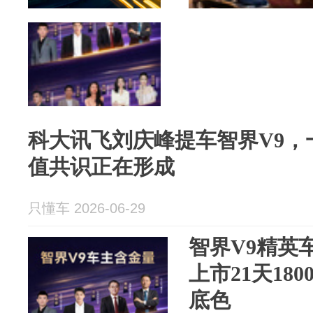
科大讯飞刘庆峰提车智界V9，
值共识正在形成
只懂车 2026-06-29
智界V9精英
上市21天18
底色