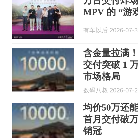
万台交付炸场
MPV 的 “游
有车以后 2026-07-3
含金量拉满！
交付突破 1 
市场格局
数码八叔 2026-07-2
均价50万还
首月交付破万
销冠