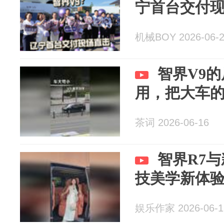
宁首台交付
机械BOY 2026-06-
智界V9
用，把大车
茶词 2026-06-16
智界R7与
技美学新体
娱乐作家 2026-06-1