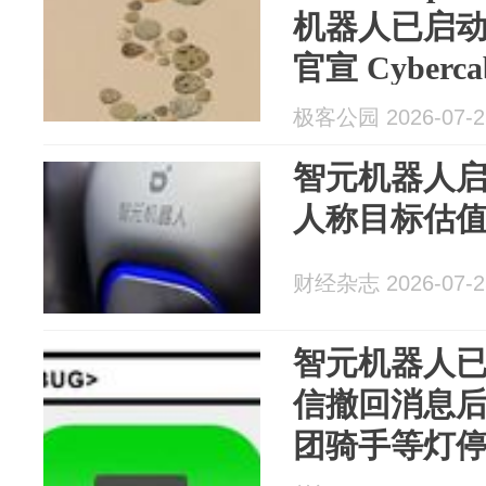
机器人已启
官宣 Cyber
极客早知道
极客公园 2026-07-2
智元机器人
人称目标估值4
财经杂志 2026-07-2
智元机器人
信撤回消息
团骑手等灯