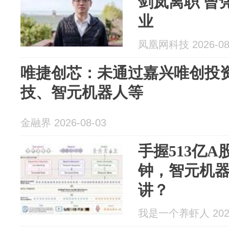
剑岚离职 曾
业
凤凰网科技 2026-08
唯捷创芯：未通过嘉兴唯创投
技、智元机器人等
金融界 2026-08-03
手握513亿
钟，智元机
讲？
我是一个养虾人 2026