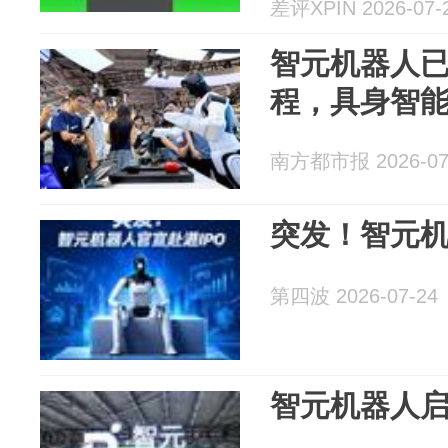
鹏召回部分X
差评XPIN 2026-07-
的其他大新
智元机器人已
程，具身智能
南方都市报 2026-07
突发！智元机
第四波 2026-07-24
智元机器人