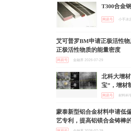
T300合
网易号
小手冰凉1
艾可普罗BM申请正极活性
正极活性物质的能量密度
网易号
金融界 2026-07-29
北科大增材
宝”，增材
网易号
材料科学与
蒙泰新型铝合金材料申请低
艺专利，提高铝镁合金铸棒
网易号
金融界 2026-07-29