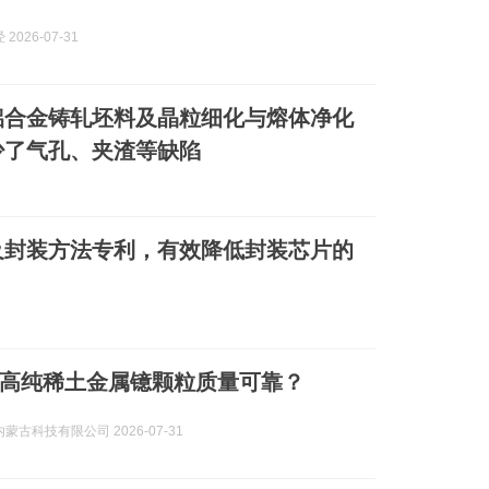
2026-07-31
0铝合金铸轧坯料及晶粒细化与熔体净化
少了气孔、夹渣等缺陷
及封装方法专利，有效降低封装芯片的
高纯稀土金属镱颗粒质量可靠？
蒙古科技有限公司 2026-07-31