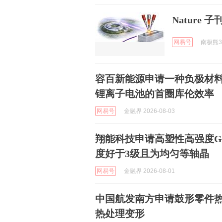
Nature
网易号
南极熊3D
容百新能源申请一种负极材
锂离子电池的首圈库伦效率
网易号
金融界 2026-08-03
翔能科技申请高塑性高强度G
度好于3级且为均匀等轴晶
网易号
金融界 2026-08-01
中国航发南方申请鼓形零件
热处理变形