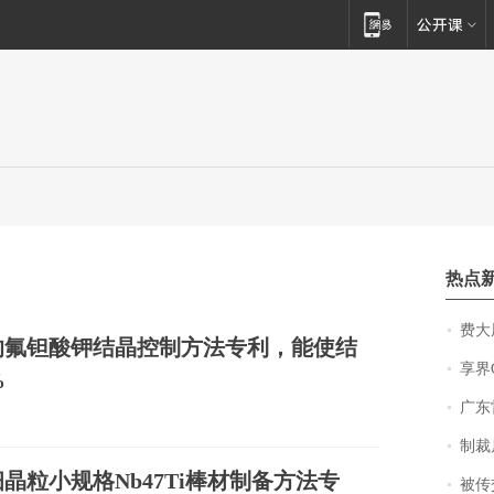
热点
费大厨
的氟钽酸钾结晶控制方法专利，能使结
享界
%
广东雷州
制裁
粒小规格Nb47Ti棒材制备方法专
被传交付严重超