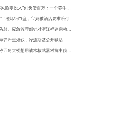
险零投入”到负债百万：一个养牛项目崩盘后，谁该为农户的贷款买单丨红星调查
坏纸巾盒，宝妈被酒店要求赔付924元！三亚一酒店回复：骨瓷定制！网友一查价格，吵翻了
总、应急管理部针对浙江福建启动防汛防台风四级应急响应
弹严重短缺，泽连斯基公开喊话，乌克兰失去导弹拦截能力？
五角大楼想用战术核武器对抗中俄，专家：赤裸裸的“核讹诈”