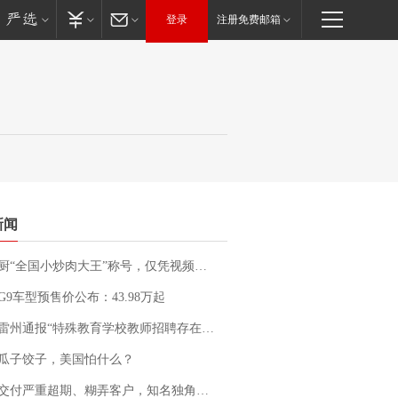
登录
注册免费邮箱
新闻
“全国小炒肉大王”称号，仅凭视频评出？中国烹饪协会回应
G9车型预售价公布：43.98万起
通报“特殊教育学校教师招聘存在违规行为”：已启动问责程序 副校长被停职
瓜子饺子，美国怕什么？
期、糊弄客户，知名独角兽车企创始人回应：都没证据，将依法采取措施，“本人长期与美国交管局保持沟通，对方表示肯定”